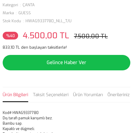
Kategori
ÇANTA
Marka
GUESS
Stok Kodu
HWAG9337780_NLL_T/U
4.500,00 TL
7.500,00 TL
%40
833,10 TL den başlayan taksitlerle!
Gelince Haber Ver
Ürün Bilgileri
Taksit Seçenekleri
Ürün Yorumları
Önerileriniz
Kod# HWAG9337780
Dış tarafı pamuk karışımlı bez.
Bambu sap.
Kapaklı ve düğmeli.