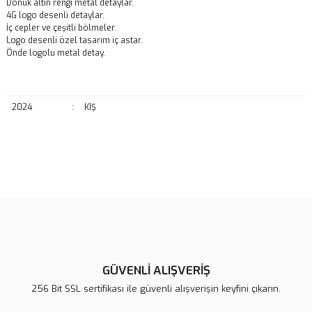
Donuk altın rengi metal detaylar.
4G logo desenli detaylar.
İç cepler ve çeşitli bölmeler.
Logo desenli özel tasarım iç astar.
Önde logolu metal detay.
2024
:
KIŞ
Bu ürünün fiyat bilgisi, resim, ürün açıklamalarında ve diğer
konularda yetersiz gördüğünüz noktaları öneri formunu kullanarak
Bu ürüne ilk yorumu siz yapın!
tarafımıza iletebilirsiniz.
Görüş ve önerileriniz için teşekkür ederiz.
Yorum Yaz
Ürün resmi kalitesiz, bozuk veya görüntülenemiyor.
Ürün açıklamasında eksik bilgiler bulunuyor.
GÜVENLİ ALIŞVERİŞ
Ürün bilgilerinde hatalar bulunuyor.
256 Bit SSL sertifikası ile güvenli alışverişin keyfini çıkarın.
Ürün fiyatı diğer sitelerden daha pahalı.