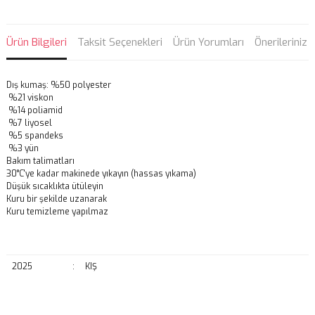
Ürün Bilgileri
Taksit Seçenekleri
Ürün Yorumları
Önerileriniz
Dış kumaş: %50 polyester
%21 viskon
%14 poliamid
%7 liyosel
%5 spandeks
%3 yün
Bakım talimatları
30°C'ye kadar makinede yıkayın (hassas yıkama)
Düşük sıcaklıkta ütüleyin
Kuru bir şekilde uzanarak
Kuru temizleme yapılmaz
2025
:
KIŞ