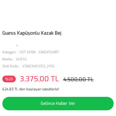
Guess Kapüşonlu Kazak Bej
Kategori
ÜST GİYİM
,
SWEATSHIRT
Marka
GUESS
Stok Kodu
V5BQ14KCX52_H11G
3.375,00 TL
4.500,00 TL
%25
624,83 TL den başlayan taksitlerle!
Gelince Haber Ver