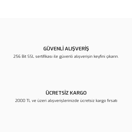
Bu ürünün fiyat bilgisi, resim, ürün açıklamalarında ve diğer
konularda yetersiz gördüğünüz noktaları öneri formunu kullanarak
Bu ürüne ilk yorumu siz yapın!
tarafımıza iletebilirsiniz.
Görüş ve önerileriniz için teşekkür ederiz.
Yorum Yaz
Ürün resmi kalitesiz, bozuk veya görüntülenemiyor.
Ürün açıklamasında eksik bilgiler bulunuyor.
GÜVENLİ ALIŞVERİŞ
Ürün bilgilerinde hatalar bulunuyor.
256 Bit SSL sertifikası ile güvenli alışverişin keyfini çıkarın.
Ürün fiyatı diğer sitelerden daha pahalı.
Bu ürüne benzer farklı alternatifler olmalı.
ÜCRETSİZ KARGO
2000 TL ve üzeri alışverişlerinizde ücretsiz kargo fırsatı
Gönder