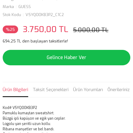
Marka
GUESS
Stok Kodu
V5YQ00KB3P2_C1C2
3.750,00 TL
5.000,00 TL
%25
694,25 TL den başlayan taksitlerle!
Gelince Haber Ver
Ürün Bilgileri
Taksit Seçenekleri
Ürün Yorumları
Önerileriniz
Kod# V5YQ00KB3P2
Pamuklu kumaştan sweatshirt.
Büzgü ipli kapüşon ve eğik yan cepler.
Logolu yan şeritli uzun kollu.
Ribana manşetler ve bel bandı.