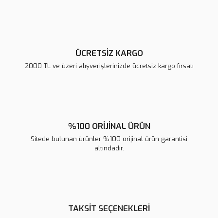
Ürün fiyatı diğer sitelerden daha pahalı.
Bu ürüne benzer farklı alternatifler olmalı.
ÜCRETSİZ KARGO
2000 TL ve üzeri alışverişlerinizde ücretsiz kargo fırsatı
Gönder
%100 ORİJİNAL ÜRÜN
Sitede bulunan ürünler %100 orijinal ürün garantisi
altındadır.
TAKSİT SEÇENEKLERİ