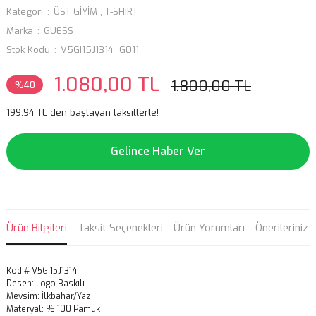
Kategori
ÜST GİYİM
,
T-SHIRT
Marka
GUESS
Stok Kodu
V5GI15J1314_G011
1.080,00 TL
1.800,00 TL
%40
199,94 TL den başlayan taksitlerle!
Gelince Haber Ver
Ürün Bilgileri
Taksit Seçenekleri
Ürün Yorumları
Önerileriniz
Kod # V5GI15J1314
Desen: Logo Baskılı
Mevsim: İlkbahar/Yaz
Materyal: % 100 Pamuk