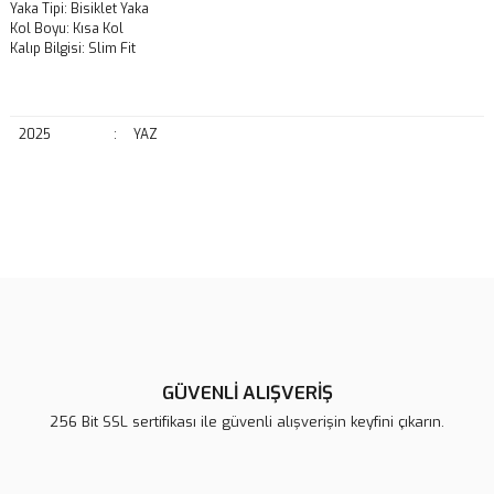
Yaka Tipi: Bisiklet Yaka
Kol Boyu: Kısa Kol
Kalıp Bilgisi: Slim Fit
2025
:
YAZ
Bu ürünün fiyat bilgisi, resim, ürün açıklamalarında ve diğer
konularda yetersiz gördüğünüz noktaları öneri formunu kullanarak
Bu ürüne ilk yorumu siz yapın!
tarafımıza iletebilirsiniz.
Görüş ve önerileriniz için teşekkür ederiz.
Yorum Yaz
Ürün resmi kalitesiz, bozuk veya görüntülenemiyor.
Ürün açıklamasında eksik bilgiler bulunuyor.
GÜVENLİ ALIŞVERİŞ
Ürün bilgilerinde hatalar bulunuyor.
256 Bit SSL sertifikası ile güvenli alışverişin keyfini çıkarın.
Ürün fiyatı diğer sitelerden daha pahalı.
Bu ürüne benzer farklı alternatifler olmalı.