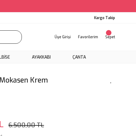
Kargo Takip
Üye Girişi
Favorilerim
Sepet
LBİSE
AYAKKABI
ÇANTA
 Mokasen Krem
L
6.500,00 TL