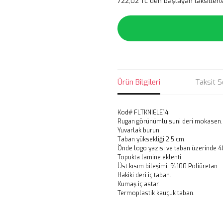
722,02 TL den başlayan taksitlerl
Ürün Bilgileri
Taksit S
Kod# FLTKNIELE14
Rugan görünümlü suni deri mokasen.
Yuvarlak burun.
Taban yüksekliği 2,5 cm.
Önde logo yazısı ve taban üzerinde 4
Topukta lamine eklenti.
Üst kısım bileşimi: %100 Poliüretan.
Hakiki deri iç taban.
Kumaş iç astar.
Termoplastik kauçuk taban.