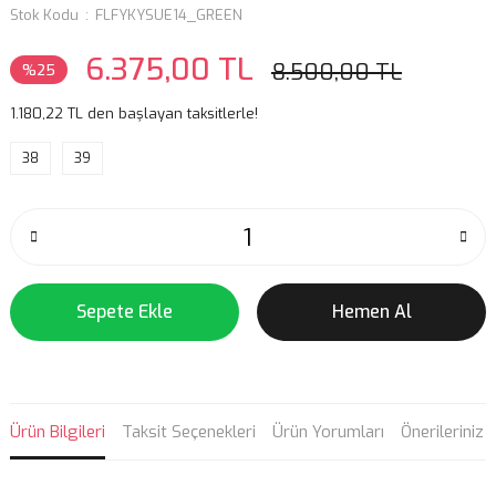
Stok Kodu
FLFYKYSUE14_GREEN
6.375,00 TL
8.500,00 TL
%25
1.180,22 TL den başlayan taksitlerle!
38
39
Sepete Ekle
Hemen Al
Ürün Bilgileri
Taksit Seçenekleri
Ürün Yorumları
Önerileriniz