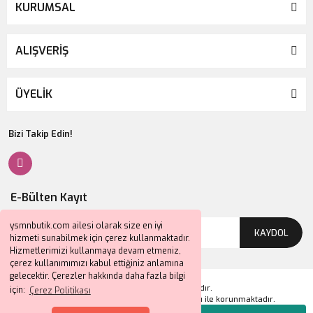
KURUMSAL
ALIŞVERİŞ
ÜYELİK
Bizi Takip Edin!
E-Bülten Kayıt
ysmnbutik.com ailesi olarak size en iyi
KAYDOL
hizmeti sunabilmek için çerez kullanmaktadır.
Hizmetlerimizi kullanmaya devam etmeniz,
çerez kullanımımızı kabul ettiğiniz anlamına
gelecektir. Çerezler hakkında daha fazla bilgi
2024 © Tüm Hakları Saklıdır.
için:
Çerez Politikası
Kredi kartı bilgileriniz 256bit SSL sertifikası ile korunmaktadır.