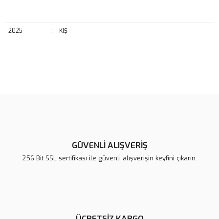
2025
:
KIŞ
Bu ürünün fiyat bilgisi, resim, ürün açıklamalarında ve diğer
konularda yetersiz gördüğünüz noktaları öneri formunu kullanarak
Bu ürüne ilk yorumu siz yapın!
tarafımıza iletebilirsiniz.
Görüş ve önerileriniz için teşekkür ederiz.
Yorum Yaz
Ürün resmi kalitesiz, bozuk veya görüntülenemiyor.
Ürün açıklamasında eksik bilgiler bulunuyor.
GÜVENLİ ALIŞVERİŞ
Ürün bilgilerinde hatalar bulunuyor.
256 Bit SSL sertifikası ile güvenli alışverişin keyfini çıkarın.
Ürün fiyatı diğer sitelerden daha pahalı.
Bu ürüne benzer farklı alternatifler olmalı.
ÜCRETSİZ KARGO