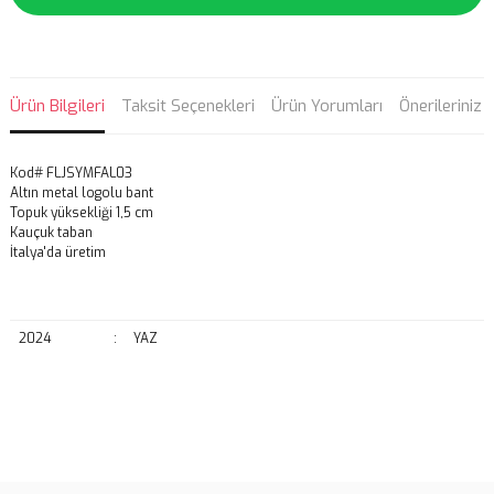
Ürün Bilgileri
Taksit Seçenekleri
Ürün Yorumları
Önerileriniz
Kod# FLJSYMFAL03
Altın metal logolu bant
Topuk yüksekliği 1,5 cm
Kauçuk taban
İtalya'da üretim
2024
:
YAZ
Bu ürünün fiyat bilgisi, resim, ürün açıklamalarında ve diğer
konularda yetersiz gördüğünüz noktaları öneri formunu kullanarak
Bu ürüne ilk yorumu siz yapın!
tarafımıza iletebilirsiniz.