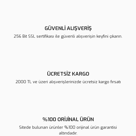
Görüş ve önerileriniz için teşekkür ederiz.
Yorum Yaz
Ürün resmi kalitesiz, bozuk veya görüntülenemiyor.
Ürün açıklamasında eksik bilgiler bulunuyor.
GÜVENLİ ALIŞVERİŞ
Ürün bilgilerinde hatalar bulunuyor.
256 Bit SSL sertifikası ile güvenli alışverişin keyfini çıkarın.
Ürün fiyatı diğer sitelerden daha pahalı.
Bu ürüne benzer farklı alternatifler olmalı.
ÜCRETSİZ KARGO
2000 TL ve üzeri alışverişlerinizde ücretsiz kargo fırsatı
Gönder
%100 ORİJİNAL ÜRÜN
Sitede bulunan ürünler %100 orijinal ürün garantisi
altındadır.