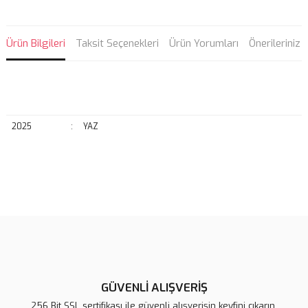
Ürün Bilgileri
Taksit Seçenekleri
Ürün Yorumları
Önerileriniz
2025
:
YAZ
Bu ürünün fiyat bilgisi, resim, ürün açıklamalarında ve diğer
konularda yetersiz gördüğünüz noktaları öneri formunu kullanarak
Bu ürüne ilk yorumu siz yapın!
tarafımıza iletebilirsiniz.
Görüş ve önerileriniz için teşekkür ederiz.
Yorum Yaz
Ürün resmi kalitesiz, bozuk veya görüntülenemiyor.
Ürün açıklamasında eksik bilgiler bulunuyor.
GÜVENLİ ALIŞVERİŞ
Ürün bilgilerinde hatalar bulunuyor.
256 Bit SSL sertifikası ile güvenli alışverişin keyfini çıkarın.