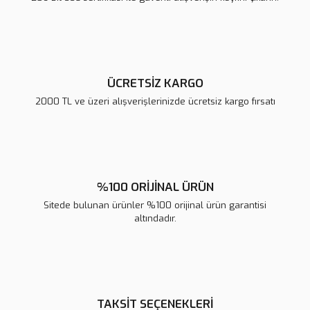
Ürün fiyatı diğer sitelerden daha pahalı.
Bu ürüne benzer farklı alternatifler olmalı.
ÜCRETSİZ KARGO
2000 TL ve üzeri alışverişlerinizde ücretsiz kargo fırsatı
Gönder
%100 ORİJİNAL ÜRÜN
Sitede bulunan ürünler %100 orijinal ürün garantisi
altındadır.
TAKSİT SEÇENEKLERİ