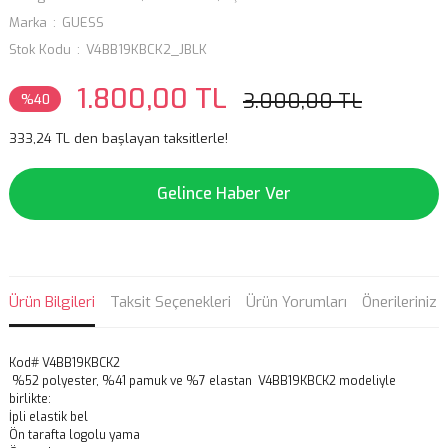
Marka
GUESS
Stok Kodu
V4BB19KBCK2_JBLK
1.800,00 TL
3.000,00 TL
%40
333,24 TL den başlayan taksitlerle!
Gelince Haber Ver
Ürün Bilgileri
Taksit Seçenekleri
Ürün Yorumları
Önerileriniz
Kod# V4BB19KBCK2
%52 polyester, %41 pamuk ve %7 elastan V4BB19KBCK2 modeliyle
birlikte:
İpli elastik bel
Ön tarafta logolu yama