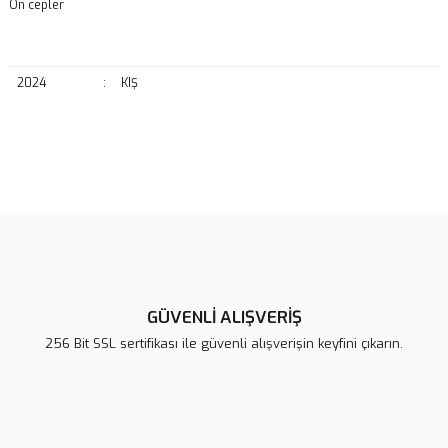
Ön cepler
2024
:
KIŞ
Bu ürünün fiyat bilgisi, resim, ürün açıklamalarında ve diğer
konularda yetersiz gördüğünüz noktaları öneri formunu kullanarak
Bu ürüne ilk yorumu siz yapın!
tarafımıza iletebilirsiniz.
Görüş ve önerileriniz için teşekkür ederiz.
Yorum Yaz
Ürün resmi kalitesiz, bozuk veya görüntülenemiyor.
Ürün açıklamasında eksik bilgiler bulunuyor.
GÜVENLİ ALIŞVERİŞ
Ürün bilgilerinde hatalar bulunuyor.
256 Bit SSL sertifikası ile güvenli alışverişin keyfini çıkarın.
Ürün fiyatı diğer sitelerden daha pahalı.
Bu ürüne benzer farklı alternatifler olmalı.