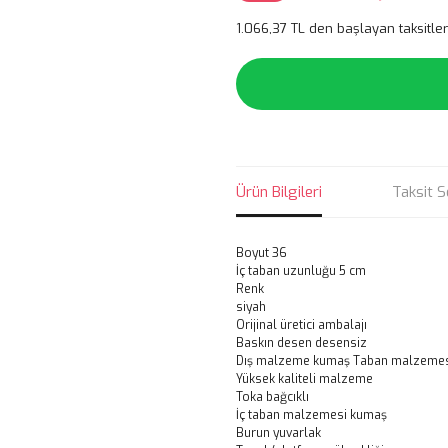
1.066,37 TL den başlayan taksitler
Ürün Bilgileri
Taksit S
Boyut 36
İç taban uzunluğu 5 cm
Renk
siyah
Orijinal üretici ambalajı
Baskın desen desensiz
Dış malzeme kumaş Taban malzeme
Yüksek kaliteli malzeme
Toka bağcıklı
İç taban malzemesi kumaş
Burun yuvarlak