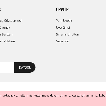
Ş
ÜYELİK
tış Sözleşmesi
Yeni Üyelik
Güvenlik
Üye Girişi
e Şartları
Şifremi Unuttum
er Politikası
Sepetiniz
KAYDOL
anmaktadır. Hizmetlerimizi kullanmaya devam etmeniz, çerez kullanımımızı kabul 
ile
ideasoft
e-