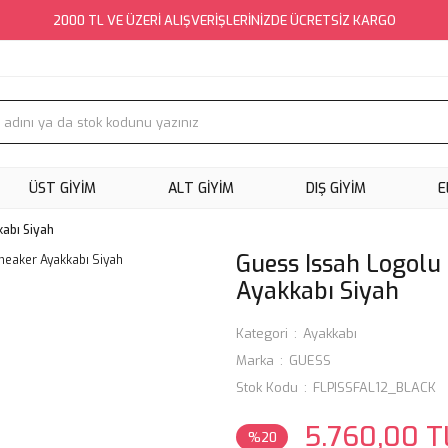
2000 TL VE ÜZERİ ALIŞVERİŞLERİNİZDE ÜCRETSİZ KARGO
ÜST GİYİM
ALT GİYİM
DIŞ GİYİM
E
kabı Siyah
Guess Issah Logolu 
Ayakkabı Siyah
Kategori
Ayakkabı
Marka
GUESS
Stok Kodu
FLPISSFAL12_BLACK
5.760,00 T
%20