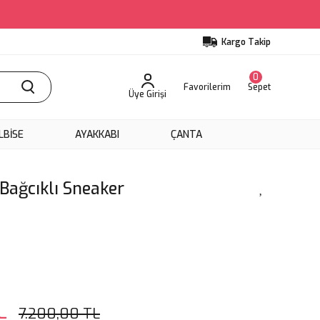
Kargo Takip
0
Favorilerim
Sepet
Üye Girişi
LBİSE
AYAKKABI
ÇANTA
Bağcıklı Sneaker
L
7.200,00 TL