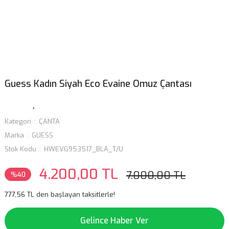
Guess Kadın Siyah Eco Evaine Omuz Çantası
Kategori
ÇANTA
Marka
GUESS
Stok Kodu
HWEVG953517_BLA_T/U
4.200,00 TL
7.000,00 TL
%40
777,56 TL den başlayan taksitlerle!
Gelince Haber Ver