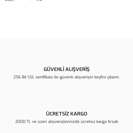
Bu ürünün fiyat bilgisi, resim, ürün açıklamalarında ve diğer
konularda yetersiz gördüğünüz noktaları öneri formunu kullanarak
Bu ürüne ilk yorumu siz yapın!
tarafımıza iletebilirsiniz.
Görüş ve önerileriniz için teşekkür ederiz.
Yorum Yaz
Ürün resmi kalitesiz, bozuk veya görüntülenemiyor.
Ürün açıklamasında eksik bilgiler bulunuyor.
GÜVENLİ ALIŞVERİŞ
Ürün bilgilerinde hatalar bulunuyor.
256 Bit SSL sertifikası ile güvenli alışverişin keyfini çıkarın.
Ürün fiyatı diğer sitelerden daha pahalı.
Bu ürüne benzer farklı alternatifler olmalı.
ÜCRETSİZ KARGO
2000 TL ve üzeri alışverişlerinizde ücretsiz kargo fırsatı
Gönder