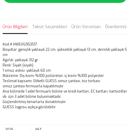
Ürün Bilgileri
Taksit Seçenekleri
Ürün Yorumları
Önerileriniz
Kod # HWEVG953517
Boyutlar: genişlik yaklaşık 22 cm, yükseklik yaklaşık 13 cm, derinlik yaklaşık 5
cm
Ağırlık: yaklaşık 312 gr
Renk: Siyah (siyah)
1 omuz askısı: yaklaşık 60 cm
Malzeme: Dış kısmı %100 poliüretan, iç kısmı %100 polyester
Teslimat kapsamı: Etiketli GUESS omuz çantası, toz torbası
omuz çantası fermuarla kapatılmıştır
Ana bölmede 1 adet fermuarlı bölme ve kredi kartları, EC kartları, kartvizitler
vb. için 3 adet bölme bulunmaktadır.
Güçlendirilmiş kenarlarla donatılmıştır
GUESS logosu açıkça görülebilir
2025
:
YAZ