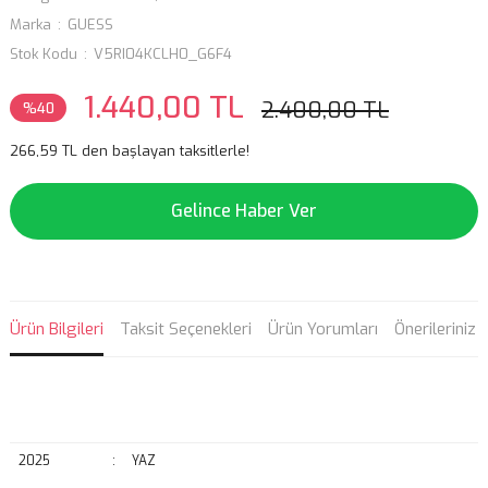
Marka
GUESS
Stok Kodu
V5RI04KCLH0_G6F4
1.440,00 TL
2.400,00 TL
%40
266,59 TL den başlayan taksitlerle!
Gelince Haber Ver
Ürün Bilgileri
Taksit Seçenekleri
Ürün Yorumları
Önerileriniz
2025
:
YAZ