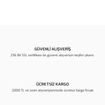
Bu ürünün fiyat bilgisi, resim, ürün açıklamalarında ve diğer
konularda yetersiz gördüğünüz noktaları öneri formunu kullanarak
Bu ürüne ilk yorumu siz yapın!
tarafımıza iletebilirsiniz.
Görüş ve önerileriniz için teşekkür ederiz.
Yorum Yaz
Ürün resmi kalitesiz, bozuk veya görüntülenemiyor.
Ürün açıklamasında eksik bilgiler bulunuyor.
GÜVENLİ ALIŞVERİŞ
Ürün bilgilerinde hatalar bulunuyor.
256 Bit SSL sertifikası ile güvenli alışverişin keyfini çıkarın.
Ürün fiyatı diğer sitelerden daha pahalı.
Bu ürüne benzer farklı alternatifler olmalı.
ÜCRETSİZ KARGO
2000 TL ve üzeri alışverişlerinizde ücretsiz kargo fırsatı
Gönder