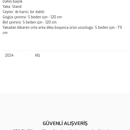
Dahili başlık
Yaka: Stand
Cepler: iki harici, bir dahili
Göğüs çevresi: S beden için - 120 cm
Bel çevresi: S beden için - 120 cm
Yakadan itibaren orta arka dikiş boyunca ürün uzunluğu: S beden için - 79
cm
2024
:
KIŞ
Bu ürünün fiyat bilgisi, resim, ürün açıklamalarında ve diğer
konularda yetersiz gördüğünüz noktaları öneri formunu kullanarak
Bu ürüne ilk yorumu siz yapın!
tarafımıza iletebilirsiniz.
Görüş ve önerileriniz için teşekkür ederiz.
Yorum Yaz
Ürün resmi kalitesiz, bozuk veya görüntülenemiyor.
Ürün açıklamasında eksik bilgiler bulunuyor.
GÜVENLİ ALIŞVERİŞ
Ürün bilgilerinde hatalar bulunuyor.