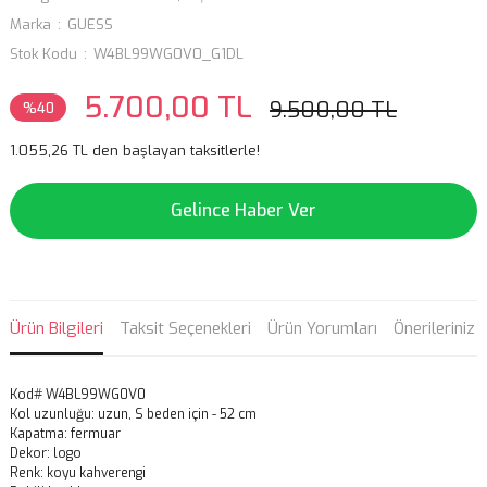
Marka
GUESS
Stok Kodu
W4BL99WG0V0_G1DL
5.700,00 TL
9.500,00 TL
%40
1.055,26 TL den başlayan taksitlerle!
Gelince Haber Ver
Ürün Bilgileri
Taksit Seçenekleri
Ürün Yorumları
Önerileriniz
Kod# W4BL99WG0V0
Kol uzunluğu: uzun, S beden için - 52 cm
Kapatma: fermuar
Dekor: logo
Renk: koyu kahverengi