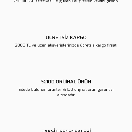
256 Bit SSL sertifikası ile güvenli alışverişin keyfini çıkarın.
Ürün fiyatı diğer sitelerden daha pahalı.
Bu ürüne benzer farklı alternatifler olmalı.
ÜCRETSİZ KARGO
2000 TL ve üzeri alışverişlerinizde ücretsiz kargo fırsatı
Gönder
%100 ORİJİNAL ÜRÜN
Sitede bulunan ürünler %100 orijinal ürün garantisi
altındadır.
TAKSİT SEÇENEKLERİ