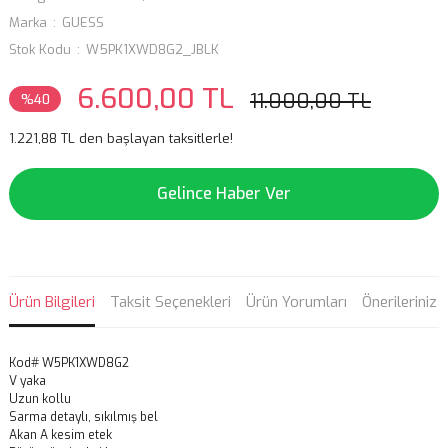
Marka
GUESS
Stok Kodu
W5PK1XWD8G2_JBLK
6.600,00 TL
11.000,00 TL
%40
1.221,88 TL den başlayan taksitlerle!
Gelince Haber Ver
Ürün Bilgileri
Taksit Seçenekleri
Ürün Yorumları
Önerileriniz
Kod# W5PK1XWD8G2
V yaka
Uzun kollu
Sarma detaylı, sıkılmış bel
Akan A kesim etek