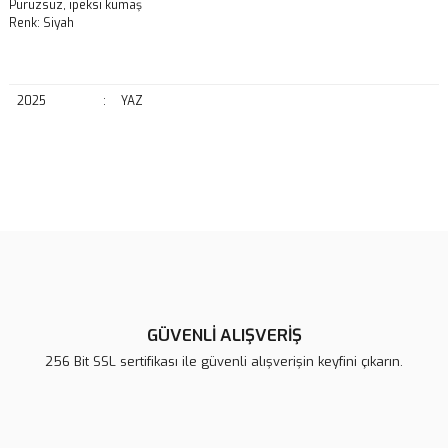
Pürüzsüz, ipeksi kumaş
Renk: Siyah
2025
:
YAZ
Bu ürünün fiyat bilgisi, resim, ürün açıklamalarında ve diğer
konularda yetersiz gördüğünüz noktaları öneri formunu kullanarak
Bu ürüne ilk yorumu siz yapın!
tarafımıza iletebilirsiniz.
Görüş ve önerileriniz için teşekkür ederiz.
Yorum Yaz
Ürün resmi kalitesiz, bozuk veya görüntülenemiyor.
Ürün açıklamasında eksik bilgiler bulunuyor.
GÜVENLİ ALIŞVERİŞ
Ürün bilgilerinde hatalar bulunuyor.
256 Bit SSL sertifikası ile güvenli alışverişin keyfini çıkarın.
Ürün fiyatı diğer sitelerden daha pahalı.
Bu ürüne benzer farklı alternatifler olmalı.