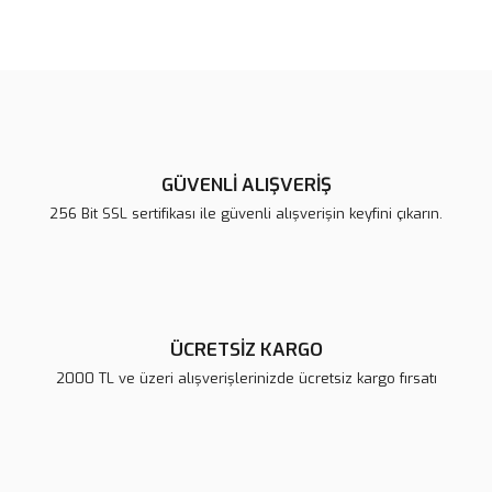
Bu ürünün fiyat bilgisi, resim, ürün açıklamalarında ve diğer
konularda yetersiz gördüğünüz noktaları öneri formunu kullanarak
Bu ürüne ilk yorumu siz yapın!
tarafımıza iletebilirsiniz.
Görüş ve önerileriniz için teşekkür ederiz.
Yorum Yaz
Ürün resmi kalitesiz, bozuk veya görüntülenemiyor.
Ürün açıklamasında eksik bilgiler bulunuyor.
GÜVENLİ ALIŞVERİŞ
Ürün bilgilerinde hatalar bulunuyor.
256 Bit SSL sertifikası ile güvenli alışverişin keyfini çıkarın.
Ürün fiyatı diğer sitelerden daha pahalı.
Bu ürüne benzer farklı alternatifler olmalı.
ÜCRETSİZ KARGO
2000 TL ve üzeri alışverişlerinizde ücretsiz kargo fırsatı
Gönder