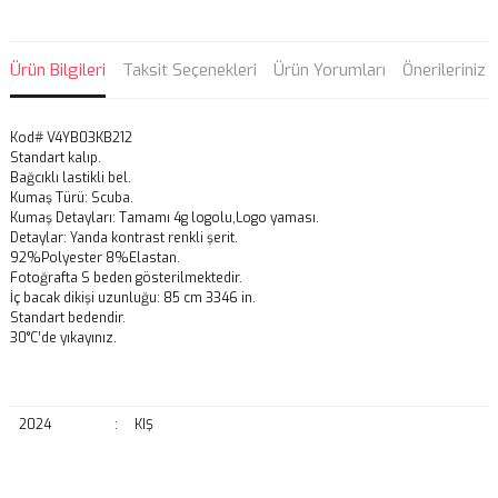
Ürün Bilgileri
Taksit Seçenekleri
Ürün Yorumları
Önerileriniz
Kod# V4YB03KB212
Standart kalıp.
Bağcıklı lastikli bel.
Kumaş Türü: Scuba.
Kumaş Detayları: Tamamı 4g logolu,Logo yaması.
Detaylar: Yanda kontrast renkli şerit.
92%Polyester 8%Elastan.
Fotoğrafta S beden gösterilmektedir.
İç bacak dikişi uzunluğu: 85 cm 3346 in.
Standart bedendir.
30°C’de yıkayınız.
2024
:
KIŞ