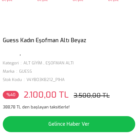
Guess Kadın Eşofman Altı Beyaz
Kategori
ALT GİYİM
,
EŞOFMAN ALTI
Marka
GUESS
Stok Kodu
V4YB03KB212_P1HA
2.100,00 TL
3.500,00 TL
%40
388,78 TL den başlayan taksitlerle!
Gelince Haber Ver