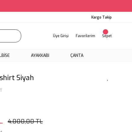
Kargo Takip
Üye Girişi
Favorilerim
Sepet
LBİSE
AYAKKABI
ÇANTA
shirt Siyah
T
L
4.000,00 TL