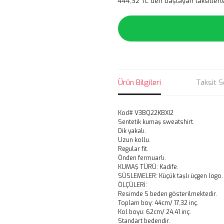
444,32 TL den başlayan taksitlerl
Ürün Bilgileri
Taksit S
Kod# V3BQ22KBXI2
Sentetik kumaş sweatshirt.
Dik yakalı.
Uzun kollu.
Regular fit.
Önden fermuarlı.
KUMAŞ TÜRÜ: Kadife.
SÜSLEMELER: Küçük taşlı üçgen logo.
ÖLÇÜLERİ:
Resimde S beden gösterilmektedir.
Toplam boy: 44cm/ 17,32 inç.
Kol boyu: 62cm/ 24,41 inç.
Standart bedendir.