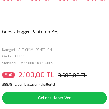
Guess Jogger Pantolon Yeşil
Kategori
ALT GİYİM
,
PANTOLON
Marka
GUESS
Stok Kodu
V2YB18K7UW2_G8ES
2.100,00 TL
3.500,00 TL
%40
388,78 TL den başlayan taksitlerle!
Gelince Haber Ver