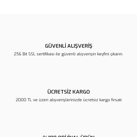
Bu ürünün fiyat bilgisi, resim, ürün açıklamalarında ve diğer
konularda yetersiz gördüğünüz noktaları öneri formunu kullanarak
Bu ürüne ilk yorumu siz yapın!
tarafımıza iletebilirsiniz.
Görüş ve önerileriniz için teşekkür ederiz.
Yorum Yaz
Ürün resmi kalitesiz, bozuk veya görüntülenemiyor.
Ürün açıklamasında eksik bilgiler bulunuyor.
GÜVENLİ ALIŞVERİŞ
Ürün bilgilerinde hatalar bulunuyor.
256 Bit SSL sertifikası ile güvenli alışverişin keyfini çıkarın.
Ürün fiyatı diğer sitelerden daha pahalı.
Bu ürüne benzer farklı alternatifler olmalı.
ÜCRETSİZ KARGO
2000 TL ve üzeri alışverişlerinizde ücretsiz kargo fırsatı
Gönder