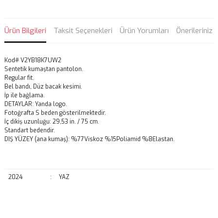
Ürün Bilgileri
Taksit Seçenekleri
Ürün Yorumları
Önerileriniz
Kod# V2YB18K7UW2
Sentetik kumaştan pantolon.
Regular fit.
Bel bandı, Düz bacak kesimi.
İp ile bağlama.
DETAYLAR: Yanda logo.
Fotoğrafta S beden gösterilmektedir.
İç dikiş uzunluğu: 29,53 in. / 75 cm.
Standart bedendir.
DIŞ YÜZEY (ana kumaş): %77Viskoz %15Poliamid %8Elastan.
2024
:
YAZ