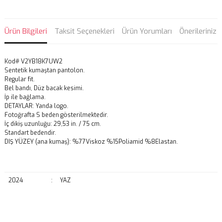
Ürün Bilgileri
Taksit Seçenekleri
Ürün Yorumları
Önerileriniz
Kod# V2YB18K7UW2
Sentetik kumaştan pantolon.
Regular fit.
Bel bandı, Düz bacak kesimi.
İp ile bağlama.
DETAYLAR: Yanda logo.
Fotoğrafta S beden gösterilmektedir.
İç dikiş uzunluğu: 29,53 in. / 75 cm.
Standart bedendir.
DIŞ YÜZEY (ana kumaş): %77Viskoz %15Poliamid %8Elastan.
2024
:
YAZ