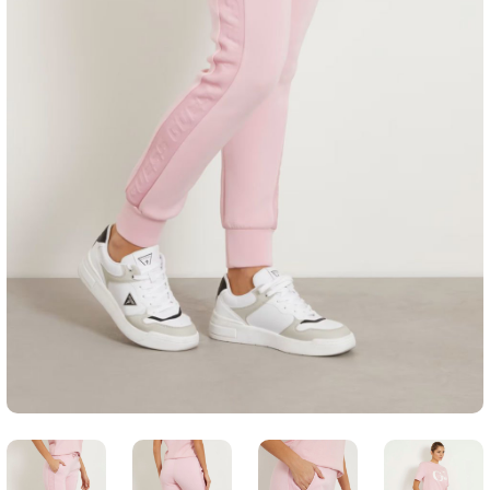
SWEATSHIRT
T-SHIRT
TUNİK