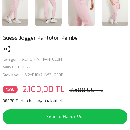
Guess Jogger Pantolon Pembe
Kategori
ALT GİYİM
,
PANTOLON
Marka
GUESS
Stok Kodu
V2YB18K7UW2_G63P
2.100,00 TL
3.500,00 TL
%40
388,78 TL den başlayan taksitlerle!
Gelince Haber Ver