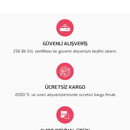
Bu ürünün fiyat bilgisi, resim, ürün açıklamalarında ve diğer
konularda yetersiz gördüğünüz noktaları öneri formunu kullanarak
Bu ürüne ilk yorumu siz yapın!
tarafımıza iletebilirsiniz.
Görüş ve önerileriniz için teşekkür ederiz.
Yorum Yaz
Ürün resmi kalitesiz, bozuk veya görüntülenemiyor.
Ürün açıklamasında eksik bilgiler bulunuyor.
GÜVENLİ ALIŞVERİŞ
Ürün bilgilerinde hatalar bulunuyor.
256 Bit SSL sertifikası ile güvenli alışverişin keyfini çıkarın.
Ürün fiyatı diğer sitelerden daha pahalı.
Bu ürüne benzer farklı alternatifler olmalı.
ÜCRETSİZ KARGO
2000 TL ve üzeri alışverişlerinizde ücretsiz kargo fırsatı
Gönder