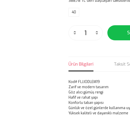
388,78 TL den başlayan taksitlerle
40
S
Ürün Bilgileri
Taksit S
Kod# FLJJODLEM19
Zarif ve modern tasarım
Göz alıcı gümüş rengi
Hafif ve rahat yapı
Konforlu taban yapısı
Günlük ve özel günlerde kullanıma u
Yüksek kaliteli ve dayanıklı malzeme