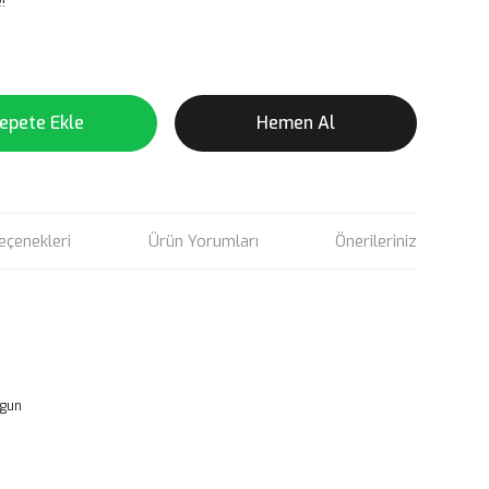
!
epete Ekle
Hemen Al
eçenekleri
Ürün Yorumları
Önerileriniz
ygun