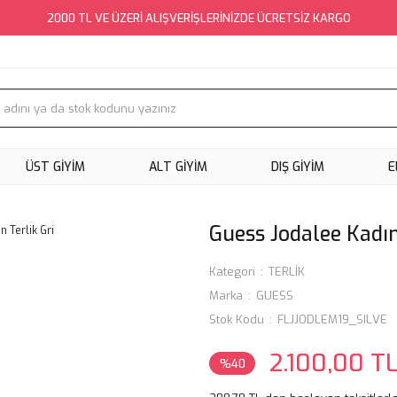
2000 TL VE ÜZERİ ALIŞVERİŞLERİNİZDE ÜCRETSİZ KARGO
ÜST GİYİM
ALT GİYİM
DIŞ GİYİM
E
Guess Jodalee Kadın
Kategori
TERLİK
Marka
GUESS
Stok Kodu
FLJJODLEM19_SILVE
2.100,00 T
%40