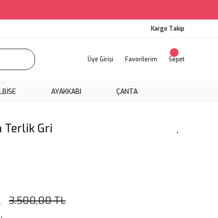
Kargo Takip
Üye Girişi
Favorilerim
Sepet
LBİSE
AYAKKABI
ÇANTA
 Terlik Gri
L
3.500,00 TL