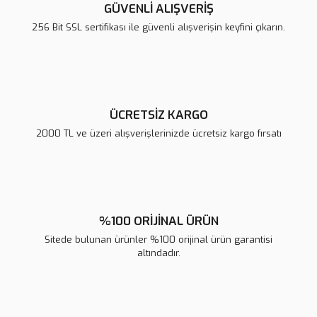
Ürün açıklamasında eksik bilgiler bulunuyor.
GÜVENLİ ALIŞVERİŞ
Ürün bilgilerinde hatalar bulunuyor.
256 Bit SSL sertifikası ile güvenli alışverişin keyfini çıkarın.
Ürün fiyatı diğer sitelerden daha pahalı.
Bu ürüne benzer farklı alternatifler olmalı.
ÜCRETSİZ KARGO
2000 TL ve üzeri alışverişlerinizde ücretsiz kargo fırsatı
Gönder
%100 ORİJİNAL ÜRÜN
Sitede bulunan ürünler %100 orijinal ürün garantisi
altındadır.