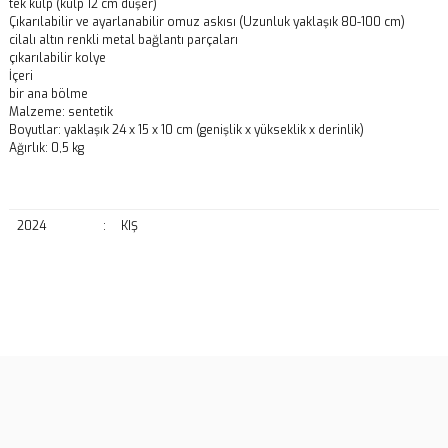
tek kulp (kulp 12 cm düşer)
Çıkarılabilir ve ayarlanabilir omuz askısı (Uzunluk yaklaşık 80-100 cm)
cilalı altın renkli metal bağlantı parçaları
çıkarılabilir kolye
İçeri
bir ana bölme
Malzeme: sentetik
Boyutlar: yaklaşık 24 x 15 x 10 cm (genişlik x yükseklik x derinlik)
Ağırlık: 0,5 kg
2024
:
KIŞ
Bu ürünün fiyat bilgisi, resim, ürün açıklamalarında ve diğer
konularda yetersiz gördüğünüz noktaları öneri formunu kullanarak
Bu ürüne ilk yorumu siz yapın!
tarafımıza iletebilirsiniz.
Görüş ve önerileriniz için teşekkür ederiz.
Yorum Yaz
Ürün resmi kalitesiz, bozuk veya görüntülenemiyor.