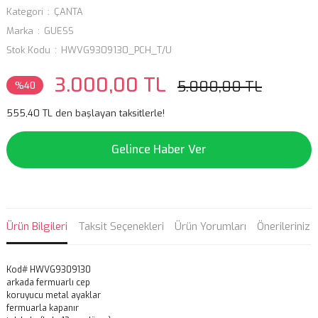
Kategori
ÇANTA
Marka
GUESS
Stok Kodu
HWVG9309130_PCH_T/U
3.000,00 TL
5.000,00 TL
%40
555,40 TL den başlayan taksitlerle!
Gelince Haber Ver
Ürün Bilgileri
Taksit Seçenekleri
Ürün Yorumları
Önerileriniz
Kod# HWVG9309130
arkada fermuarlı cep
koruyucu metal ayaklar
fermuarla kapanır