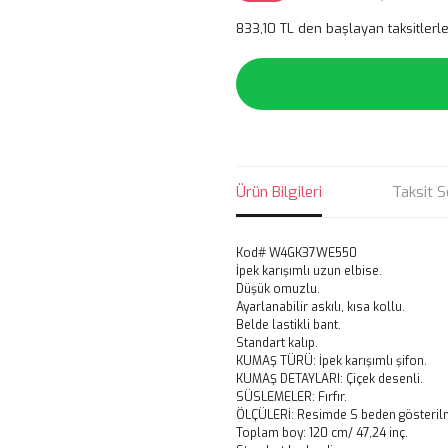
833,10 TL den başlayan taksitlerle
Ürün Bilgileri
Taksit S
Kod# W4GK37WE550
İpek karışımlı uzun elbise.
Düşük omuzlu.
Ayarlanabilir askılı, kısa kollu.
Belde lastikli bant.
Standart kalıp.
KUMAŞ TÜRÜ: İpek karışımlı şifon.
KUMAŞ DETAYLARI: Çiçek desenli.
SÜSLEMELER: Fırfır.
ÖLÇÜLERİ: Resimde S beden gösterilm
Toplam boy: 120 cm/ 47,24 inç.