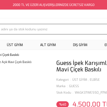
2000 TL VE ÜZERİ ALIŞVERİŞLERİNİZDE ÜCRETSİZ KARGO
ÜST GİYİM
ALT GİYİM
DIŞ GİYİM
E
i Çiçek Baskılı
Guess İpek Karışıml
Mavi Çiçek Baskılı
Kategori
ÜST GİYİM
,
ELBİSE
Marka
GUESS
Stok Kodu
W4GK37WE550_P7N
4.500,00 T
%40