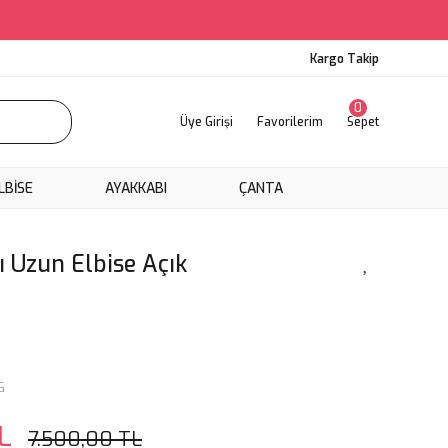
Kargo Takip
0
Üye Girişi
Favorilerim
Sepet
LBİSE
AYAKKABI
ÇANTA
ı Uzun Elbise Açık
G
L
7.500,00 TL