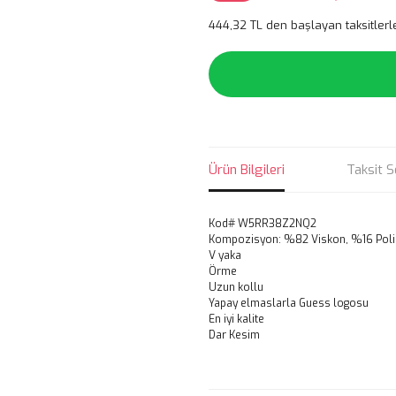
444,32 TL den başlayan taksitlerl
Ürün Bilgileri
Taksit S
Kod# W5RR38Z2NQ2
Kompozisyon: %82 Viskon, %16 Pol
V yaka
Örme
Uzun kollu
Yapay elmaslarla Guess logosu
En iyi kalite
Dar Kesim