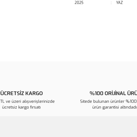
2025
:
YAZ
Bu ürünün fiyat bilgisi, resim, ü
noktaları öneri formunu kullanarak 
B
Görüş ve önerileriniz için teşekkür
Ürün resmi kalitesiz, bozuk veya
Ürün açıklamasında eksik bilgile
Ürün bilgilerinde hatalar bulunuy
Ürün fiyatı diğer sitelerden daha 
Bu ürüne benzer farklı alternatifl
ÜCRETSİZ KARGO
%100 ORİJİNAL ÜR
L ve üzeri alışverişlerinizde
Sitede bulunan ürünler %100 
ücretsiz kargo fırsatı
ürün garantisi altındadır