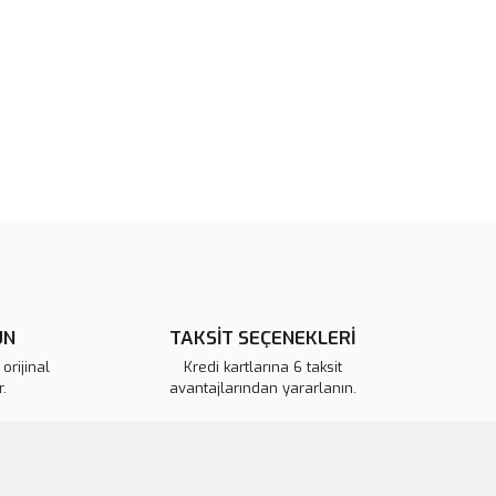
rün açıklamalarında ve diğer konularda yetersiz gördüğünüz
tarafımıza iletebilirsiniz.
u ürüne ilk yorumu siz yapın!
 ederiz.
 görüntülenemiyor.
Yorum Yaz
r bulunuyor.
or.
pahalı.
er olmalı.
ÜN
TAKSİT SEÇENEKLERİ
orijinal
Kredi kartlarına 6 taksit
.
avantajlarından yararlanın.
Gönder