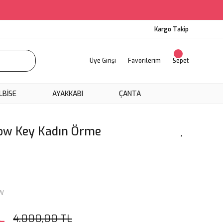
Kargo Takip
Üye Girişi
Favorilerim
Sepet
LBİSE
AYAKKABI
ÇANTA
Low Key Kadın Örme
W
L
4.000,00 TL