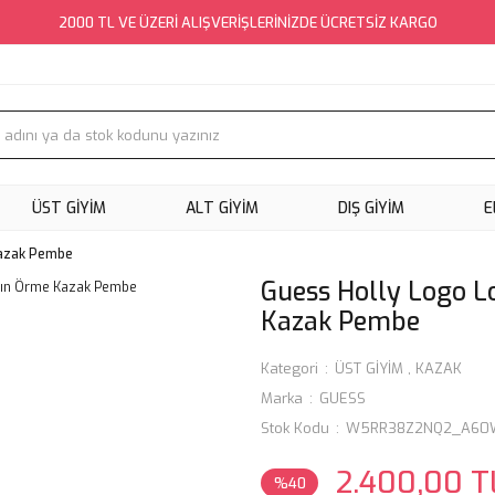
2000 TL VE ÜZERİ ALIŞVERİŞLERİNİZDE ÜCRETSİZ KARGO
ÜST GİYİM
ALT GİYİM
DIŞ GİYİM
E
Kazak Pembe
Guess Holly Logo 
Kazak Pembe
Kategori
ÜST GİYİM
,
KAZAK
Marka
GUESS
Stok Kodu
W5RR38Z2NQ2_A60
2.400,00 T
%40