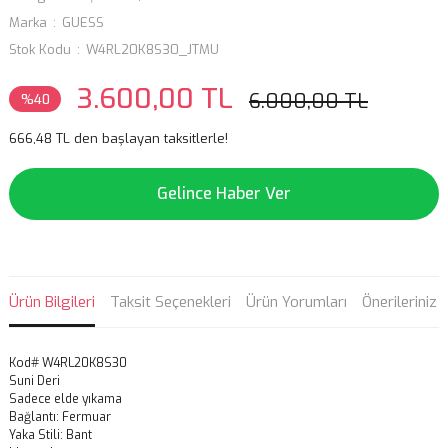
Marka
GUESS
Stok Kodu
W4RL20K8S30_JTMU
3.600,00 TL
6.000,00 TL
%40
666,48 TL den başlayan taksitlerle!
Gelince Haber Ver
Ürün Bilgileri
Taksit Seçenekleri
Ürün Yorumları
Önerileriniz
Kod# W4RL20K8S30
Suni Deri
Sadece elde yıkama
Bağlantı: Fermuar
Yaka Stili: Bant