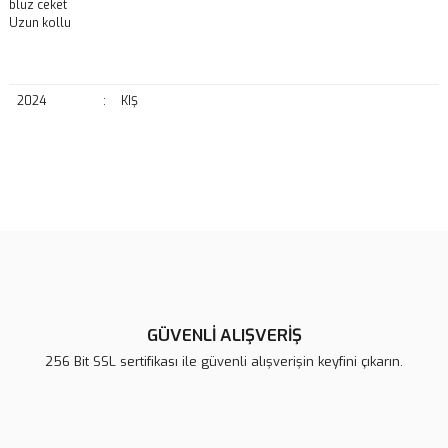
bluz ceket
Uzun kollu
2024
:
KIŞ
Bu ürünün fiyat bilgisi, resim, ürün açıklamalarında ve diğer
konularda yetersiz gördüğünüz noktaları öneri formunu kullanarak
Bu ürüne ilk yorumu siz yapın!
tarafımıza iletebilirsiniz.
Görüş ve önerileriniz için teşekkür ederiz.
Yorum Yaz
Ürün resmi kalitesiz, bozuk veya görüntülenemiyor.
Ürün açıklamasında eksik bilgiler bulunuyor.
GÜVENLİ ALIŞVERİŞ
Ürün bilgilerinde hatalar bulunuyor.
256 Bit SSL sertifikası ile güvenli alışverişin keyfini çıkarın.
Ürün fiyatı diğer sitelerden daha pahalı.
Bu ürüne benzer farklı alternatifler olmalı.