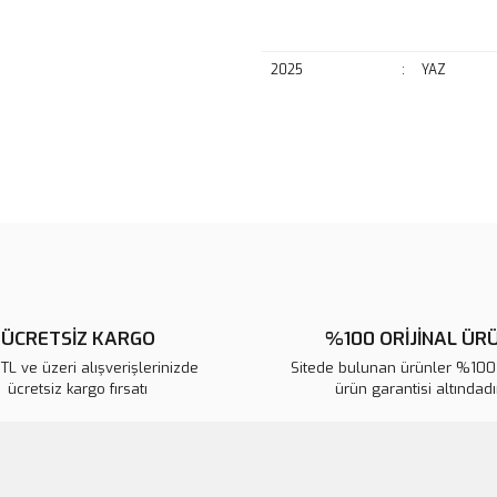
2025
:
YAZ
Bu ürünün fiyat bilgisi, resim, ü
noktaları öneri formunu kullanarak 
B
Görüş ve önerileriniz için teşekkür
Ürün resmi kalitesiz, bozuk veya
Ürün açıklamasında eksik bilgile
Ürün bilgilerinde hatalar bulunuy
ÜCRETSİZ KARGO
%100 ORİJİNAL ÜR
Ürün fiyatı diğer sitelerden daha 
L ve üzeri alışverişlerinizde
Sitede bulunan ürünler %100 
ücretsiz kargo fırsatı
ürün garantisi altındadır
Bu ürüne benzer farklı alternatifl