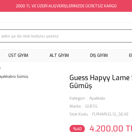
2000 TL VE ÜZERİ ALIŞVERİŞLERİNİZDE ÜCRETSİZ KARGO
ÜST GİYİM
ALT GİYİM
DIŞ GİYİM
E
ş
Guess Hapyy Lame 
Gümüş
Kategori
Ayakkabı
Marka
GUESS
Stok Kodu
FLPHAPLEL12_SILVE
4.200,00 T
%40