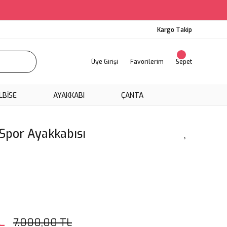
Kargo Takip
Üye Girişi
Favorilerim
Sepet
LBİSE
AYAKKABI
ÇANTA
Spor Ayakkabısı
L
7.000,00 TL