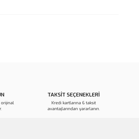
rün açıklamalarında ve diğer konularda yetersiz gördüğünüz
tarafımıza iletebilirsiniz.
u ürüne ilk yorumu siz yapın!
 ederiz.
 görüntülenemiyor.
Yorum Yaz
r bulunuyor.
or.
ÜN
TAKSİT SEÇENEKLERİ
pahalı.
orijinal
Kredi kartlarına 6 taksit
.
avantajlarından yararlanın.
er olmalı.