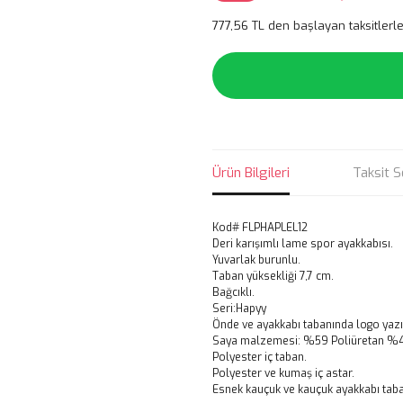
777,56 TL den başlayan taksitlerle
Ürün Bilgileri
Taksit S
Kod# FLPHAPLEL12
Deri karışımlı lame spor ayakkabısı.
Yuvarlak burunlu.
Taban yüksekliği 7,7 cm.
Bağcıklı.
Seri:Hapyy
Önde ve ayakkabı tabanında logo yazı
Saya malzemesi: %59 Poliüretan %41 
Polyester iç taban.
Polyester ve kumaş iç astar.
Esnek kauçuk ve kauçuk ayakkabı taba