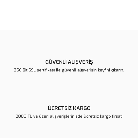
Bu ürünün fiyat bilgisi, resim, ürün açıklamalarında ve diğer
konularda yetersiz gördüğünüz noktaları öneri formunu kullanarak
Bu ürüne ilk yorumu siz yapın!
tarafımıza iletebilirsiniz.
Görüş ve önerileriniz için teşekkür ederiz.
Yorum Yaz
Ürün resmi kalitesiz, bozuk veya görüntülenemiyor.
Ürün açıklamasında eksik bilgiler bulunuyor.
GÜVENLİ ALIŞVERİŞ
Ürün bilgilerinde hatalar bulunuyor.
256 Bit SSL sertifikası ile güvenli alışverişin keyfini çıkarın.
Ürün fiyatı diğer sitelerden daha pahalı.
Bu ürüne benzer farklı alternatifler olmalı.
ÜCRETSİZ KARGO
2000 TL ve üzeri alışverişlerinizde ücretsiz kargo fırsatı
Gönder