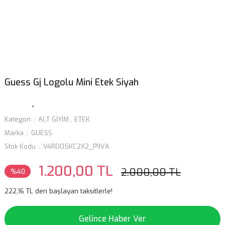
Guess Gj Logolu Mini Etek Siyah
Kategori
ALT GİYİM
,
ETEK
Marka
GUESS
Stok Kodu
V4RD05KC2X2_P9VA
1.200,00 TL
2.000,00 TL
%40
222,16 TL den başlayan taksitlerle!
Gelince Haber Ver