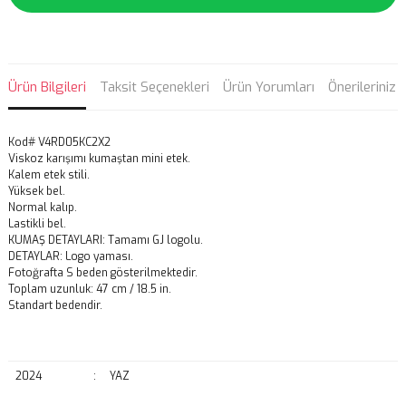
Ürün Bilgileri
Taksit Seçenekleri
Ürün Yorumları
Önerileriniz
Kod# V4RD05KC2X2
Viskoz karışımı kumaştan mini etek.
Kalem etek stili.
Yüksek bel.
Normal kalıp.
Lastikli bel.
KUMAŞ DETAYLARI: Tamamı GJ logolu.
DETAYLAR: Logo yaması.
Fotoğrafta S beden gösterilmektedir.
Toplam uzunluk: 47 cm / 18.5 in.
Standart bedendir.
2024
:
YAZ