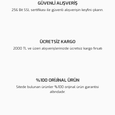
Ürün açıklamasında eksik bilgiler bulunuyor.
GÜVENLİ ALIŞVERİŞ
Ürün bilgilerinde hatalar bulunuyor.
256 Bit SSL sertifikası ile güvenli alışverişin keyfini çıkarın.
Ürün fiyatı diğer sitelerden daha pahalı.
Bu ürüne benzer farklı alternatifler olmalı.
ÜCRETSİZ KARGO
2000 TL ve üzeri alışverişlerinizde ücretsiz kargo fırsatı
Gönder
%100 ORİJİNAL ÜRÜN
Sitede bulunan ürünler %100 orijinal ürün garantisi
altındadır.