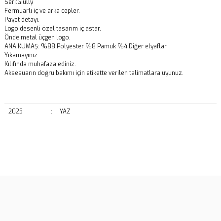
Seri:Giully
Fermuarlı iç ve arka cepler.
Payet detayı.
Logo desenli özel tasarım iç astar.
Önde metal üçgen logo.
ANA KUMAŞ: %88 Polyester %8 Pamuk %4 Diğer elyaflar.
Yıkamayınız.
Kılıfında muhafaza ediniz.
Aksesuarın doğru bakımı için etikette verilen talimatlara uyunuz.
2025
:
YAZ
Bu ürünün fiyat bilgisi, resim, ürün açıklamalarında ve diğer
konularda yetersiz gördüğünüz noktaları öneri formunu kullanarak
Bu ürüne ilk yorumu siz yapın!
tarafımıza iletebilirsiniz.
Görüş ve önerileriniz için teşekkür ederiz.
Yorum Yaz
Ürün resmi kalitesiz, bozuk veya görüntülenemiyor.