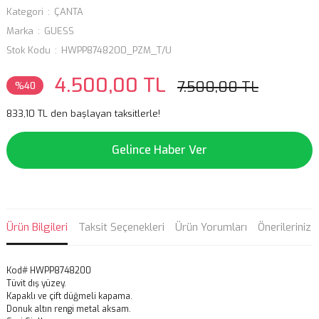
Kategori
ÇANTA
Marka
GUESS
Stok Kodu
HWPP8748200_PZM_T/U
4.500,00 TL
7.500,00 TL
%40
833,10 TL den başlayan taksitlerle!
Gelince Haber Ver
Ürün Bilgileri
Taksit Seçenekleri
Ürün Yorumları
Önerileriniz
Kod# HWPP8748200
Tüvit dış yüzey.
Kapaklı ve çift düğmeli kapama.
Donuk altın rengi metal aksam.