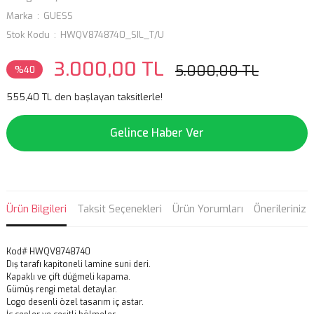
Marka
GUESS
Stok Kodu
HWQV8748740_SIL_T/U
3.000,00 TL
5.000,00 TL
%40
555,40 TL den başlayan taksitlerle!
Gelince Haber Ver
Ürün Bilgileri
Taksit Seçenekleri
Ürün Yorumları
Önerileriniz
Kod# HWQV8748740
Dış tarafı kapitoneli lamine suni deri.
Kapaklı ve çift düğmeli kapama.
Gümüş rengi metal detaylar.
Logo desenli özel tasarım iç astar.