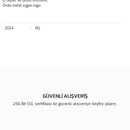
İç cepler ve çeşitli bölmeler.
Önde metal üçgen logo.
2024
:
KIŞ
Bu ürünün fiyat bilgisi, resim, ürün açıklamalarında ve diğer
konularda yetersiz gördüğünüz noktaları öneri formunu kullanarak
Bu ürüne ilk yorumu siz yapın!
tarafımıza iletebilirsiniz.
Görüş ve önerileriniz için teşekkür ederiz.
Yorum Yaz
Ürün resmi kalitesiz, bozuk veya görüntülenemiyor.
Ürün açıklamasında eksik bilgiler bulunuyor.
GÜVENLİ ALIŞVERİŞ
Ürün bilgilerinde hatalar bulunuyor.
256 Bit SSL sertifikası ile güvenli alışverişin keyfini çıkarın.
Ürün fiyatı diğer sitelerden daha pahalı.
Bu ürüne benzer farklı alternatifler olmalı.