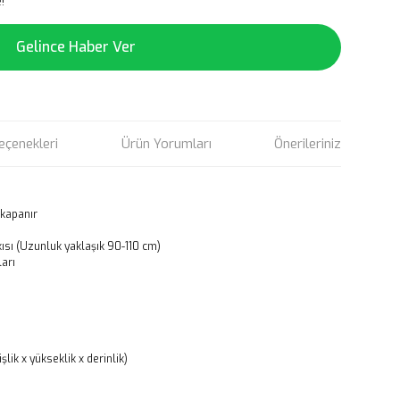
!
Gelince Haber Ver
eçenekleri
Ürün Yorumları
Önerileriniz
 kapanır
kısı (Uzunluk yaklaşık 90-110 cm)
ları
şlik x yükseklik x derinlik)