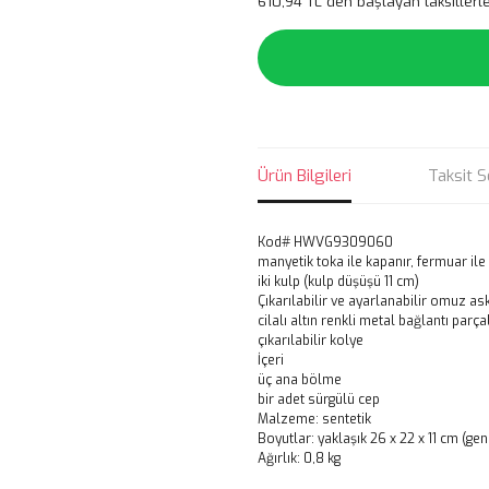
610,94 TL den başlayan taksitlerle
Ürün Bilgileri
Taksit S
Kod# HWVG9309060
manyetik toka ile kapanır, fermuar ile
iki kulp (kulp düşüşü 11 cm)
Çıkarılabilir ve ayarlanabilir omuz as
cilalı altın renkli metal bağlantı parça
çıkarılabilir kolye
İçeri
üç ana bölme
bir adet sürgülü cep
Malzeme: sentetik
Boyutlar: yaklaşık 26 x 22 x 11 cm (geni
Ağırlık: 0,8 kg