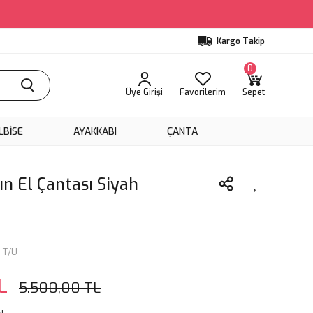
Kargo Takip
0
Üye Girişi
Favorilerim
Sepet
LBİSE
AYAKKABI
ÇANTA
n El Çantası Siyah
T/U
L
5.500,00 TL