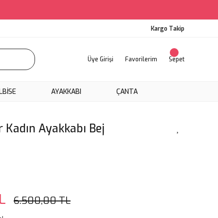
Kargo Takip
Üye Girişi
Favorilerim
Sepet
LBİSE
AYAKKABI
ÇANTA
r Kadın Ayakkabı Bej
L
6.500,00 TL