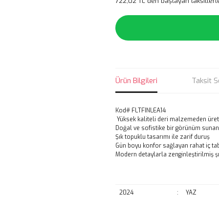
722,02 TL den başlayan taksitlerl
Ürün Bilgileri
Taksit S
Kod# FLTFINLEA14
Yüksek kaliteli deri malzemeden üreti
Doğal ve sofistike bir görünüm sunan
Şık topuklu tasarımı ile zarif duruş
Gün boyu konfor sağlayan rahat iç ta
Modern detaylarla zenginleştirilmiş ş
2024
:
YAZ