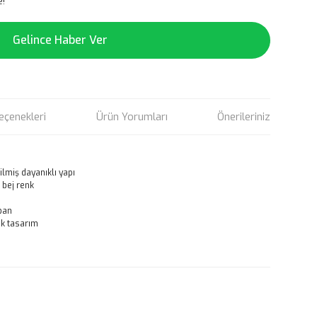
e!
Gelince Haber Ver
eçenekleri
Ürün Yorumları
Önerileriniz
lmiş dayanıklı yapı
 bej renk
ban
ık tasarım