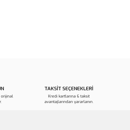
rün açıklamalarında ve diğer konularda yetersiz gördüğünüz
tarafımıza iletebilirsiniz.
u ürüne ilk yorumu siz yapın!
 ederiz.
 görüntülenemiyor.
Yorum Yaz
r bulunuyor.
or.
pahalı.
er olmalı.
ÜN
TAKSİT SEÇENEKLERİ
orijinal
Kredi kartlarına 6 taksit
.
avantajlarından yararlanın.
Gönder