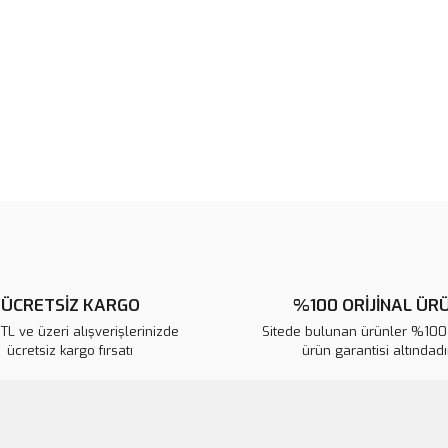
Bu ürünün fiyat bilgisi, resim, ü
noktaları öneri formunu kullanarak 
B
Görüş ve önerileriniz için teşekkür
Ürün resmi kalitesiz, bozuk veya
Ürün açıklamasında eksik bilgile
Ürün bilgilerinde hatalar bulunuy
Ürün fiyatı diğer sitelerden daha 
Bu ürüne benzer farklı alternatifl
ÜCRETSİZ KARGO
%100 ORİJİNAL ÜR
L ve üzeri alışverişlerinizde
Sitede bulunan ürünler %100 
ücretsiz kargo fırsatı
ürün garantisi altındadır