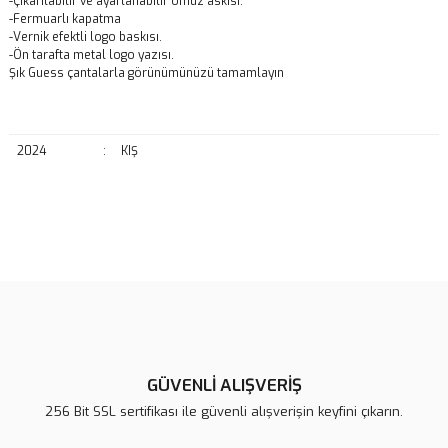
-Çıkarılabilir ve ayarlanabilir omuz askısı.
-Fermuarlı kapatma
-Vernik efektli logo baskısı.
-Ön tarafta metal logo yazısı.
Şık Guess çantalarla görünümünüzü tamamlayın
2024
:
KIŞ
Bu ürünün fiyat bilgisi, resim, ürün açıklamalarında ve diğer
konularda yetersiz gördüğünüz noktaları öneri formunu kullanarak
Bu ürüne ilk yorumu siz yapın!
tarafımıza iletebilirsiniz.
Görüş ve önerileriniz için teşekkür ederiz.
Yorum Yaz
Ürün resmi kalitesiz, bozuk veya görüntülenemiyor.
Ürün açıklamasında eksik bilgiler bulunuyor.
GÜVENLİ ALIŞVERİŞ
Ürün bilgilerinde hatalar bulunuyor.
256 Bit SSL sertifikası ile güvenli alışverişin keyfini çıkarın.
Ürün fiyatı diğer sitelerden daha pahalı.