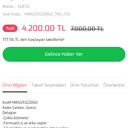
Marka
GUESS
Stok Kodu
HWGG9322060_TAU_T/U
4.200,00 TL
7.000,00 TL
%40
777,56 TL den başlayan taksitlerle!
Gelince Haber Ver
Ürün Bilgileri
Taksit Seçenekleri
Ürün Yorumları
Önerileriniz
Kod# HWGG9322060
Kadın Çantası, Guess
Detaylar:
-Çoklu bölmeler
-Fermuarlı iç ve arka cepler.