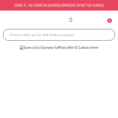
2000 TL VE ÜZERİ ALIŞVERİŞLERİNİZDE ÜCRETSİZ KARGO
Geri Dön
Geri Dön
Geri Dön
ÜST GİYİM
ALT GİYİM
DIŞ GİYİM
0
ATLET
EŞOFMAN ALTI
BOMBER
BLUZ
EŞOFMAN TAKIMI
CEKET
BRA
ETEK
KABAN-MONT
BÜSTİYER
JEAN
KİMONO
CROP
PANTOLON
TRENÇKOT
ELBİSE
ŞORT
YELEK
GÖMLEK
TAKIM
HIRKA
TAYT
KAZAK
TULUM