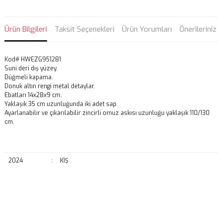
Ürün Bilgileri
Taksit Seçenekleri
Ürün Yorumları
Önerileriniz
Kod# HWEZG951281
Suni deri dış yüzey.
Düğmeli kapama.
Donuk altın rengi metal detaylar.
Ebatları 14x28x9 cm.
Yaklaşık 35 cm uzunluğunda iki adet sap.
Ayarlanabilir ve çıkarılabilir zincirli omuz askısı uzunluğu yaklaşık 110/130
cm.
2024
:
KIŞ
Bu ürünün fiyat bilgisi, resim, ürün açıklamalarında ve diğer
konularda yetersiz gördüğünüz noktaları öneri formunu kullanarak
Bu ürüne ilk yorumu siz yapın!