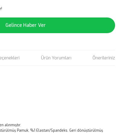
e!
Gelince Haber Ver
eçenekleri
Ürün Yorumları
Önerileriniz
en alınmıştır.
ürülmüş Pamuk, %1 Elastan/Spandeks. Geri dönüştürülmüş