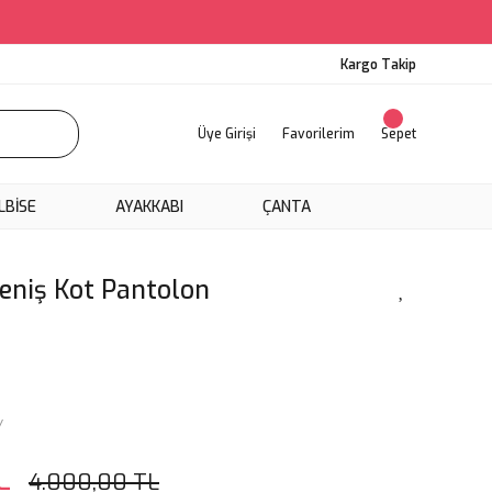
Kargo Takip
Üye Girişi
Favorilerim
Sepet
LBİSE
AYAKKABI
ÇANTA
eniş Kot Pantolon
Y
L
4.000,00 TL