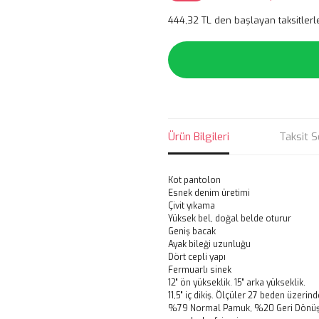
444,32 TL den başlayan taksitlerl
Ürün Bilgileri
Taksit S
Kot pantolon
Esnek denim üretimi
Çivit yıkama
Yüksek bel, doğal belde oturur
Geniş bacak
Ayak bileği uzunluğu
Dört cepli yapı
Fermuarlı sinek
12" ön yükseklik. 15" arka yükseklik.
11,5" iç dikiş. Ölçüler 27 beden üzerind
%79 Normal Pamuk, %20 Geri Dönüşt