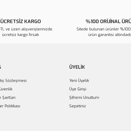
ÜCRETSİZ KARGO
%100 ORİJİNAL ÜR
L ve üzeri alışverişlerinizde
Sitede bulunan ürünler %100 
ücretsiz kargo fırsatı
ürün garantisi altındadır
Ş
ÜYELİK
tış Sözleşmesi
Yeni Üyelik
Güvenlik
Üye Girişi
e Şartları
Şifremi Unuttum
er Politikası
Sepetiniz