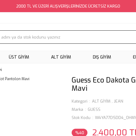
2000 TL VE ÜZERİ ALIŞVERİŞLERİNİZDE ÜCRETSİZ KARGO
ÜST GİYİM
ALT GİYİM
DIŞ GİYİM
E
i
Guess Eco Dakota G
Mavi
Kategori
ALT GİYİM
,
JEAN
Marka
GUESS
Stok Kodu
W4YA77D5DD4_OHM
2.400,00 T
%40