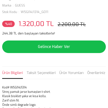
Marka
GUESS
Stok Kodu
W5GI14J1314_G011
1.320,00 TL
2.200,00 TL
%40
244,38 TL den başlayan taksitlerle!
Gelince Haber Ver
Ürün Bilgileri
Taksit Seçenekleri
Ürün Yorumları
Önerileriniz
Kod# W5GI14J1314
Streç pamuk jarse kumaştan t-shirt.
Klasik bisiklet yaka ve kısa kollu.
Zarif slim fit.
Önde simli degrade logo.