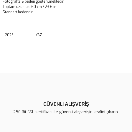
Fotoğrafta S beden gösterilmektedir.
Toplam uzunluk: 60 cm / 23.6 in.
Standart bedendir.
2025
:
YAZ
Bu ürünün fiyat bilgisi, resim, ürün açıklamalarında ve diğer
konularda yetersiz gördüğünüz noktaları öneri formunu kullanarak
Bu ürüne ilk yorumu siz yapın!
tarafımıza iletebilirsiniz.
Görüş ve önerileriniz için teşekkür ederiz.
Yorum Yaz
Ürün resmi kalitesiz, bozuk veya görüntülenemiyor.
Ürün açıklamasında eksik bilgiler bulunuyor.
GÜVENLİ ALIŞVERİŞ
Ürün bilgilerinde hatalar bulunuyor.
256 Bit SSL sertifikası ile güvenli alışverişin keyfini çıkarın.
Ürün fiyatı diğer sitelerden daha pahalı.
Bu ürüne benzer farklı alternatifler olmalı.