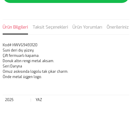
Ürün Bilgileri
Taksit Seçenekleri
Ürün Yorumları
Önerileriniz
Kod# HWVG9493120
Suni deri dış yüzey.
Çift fermuarlı kapama.
Donuk altın rengi metal aksam.
Seri:Daryna
Omuz askısında logolu tak çıkar charm.
Önde metal üçgen logo.
2025
:
YAZ
Bu ürünün fiyat bilgisi, resim, ürün açıklamalarında ve diğer
konularda yetersiz gördüğünüz noktaları öneri formunu kullanarak