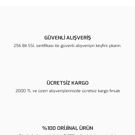
Bu ürüne ilk yorumu siz yapın!
tarafımıza iletebilirsiniz.
Görüş ve önerileriniz için teşekkür ederiz.
Yorum Yaz
Ürün resmi kalitesiz, bozuk veya görüntülenemiyor.
Ürün açıklamasında eksik bilgiler bulunuyor.
GÜVENLİ ALIŞVERİŞ
Ürün bilgilerinde hatalar bulunuyor.
256 Bit SSL sertifikası ile güvenli alışverişin keyfini çıkarın.
Ürün fiyatı diğer sitelerden daha pahalı.
Bu ürüne benzer farklı alternatifler olmalı.
ÜCRETSİZ KARGO
2000 TL ve üzeri alışverişlerinizde ücretsiz kargo fırsatı
Gönder
%100 ORİJİNAL ÜRÜN