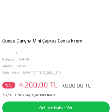
Guess Daryna Mini Çapraz Çanta Krem
Kategori
ÇANTA
Marka
GUESS
Stok Kodu
HWVG9493120_BON_T/U
4.200,00 TL
7.000,00 TL
%40
777,56 TL den başlayan taksitlerle!
Gelince Haber Ver