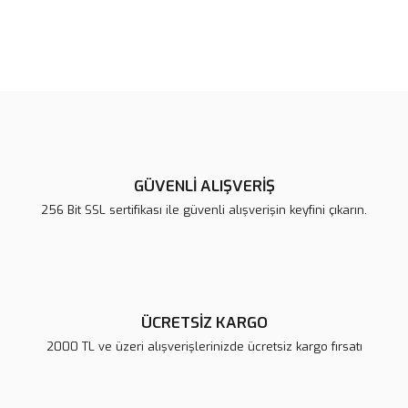
Bu ürünün fiyat bilgisi, resim, ürün açıklamalarında ve diğer
konularda yetersiz gördüğünüz noktaları öneri formunu kullanarak
Bu ürüne ilk yorumu siz yapın!
tarafımıza iletebilirsiniz.
Görüş ve önerileriniz için teşekkür ederiz.
Yorum Yaz
Ürün resmi kalitesiz, bozuk veya görüntülenemiyor.
Ürün açıklamasında eksik bilgiler bulunuyor.
GÜVENLİ ALIŞVERİŞ
Ürün bilgilerinde hatalar bulunuyor.
256 Bit SSL sertifikası ile güvenli alışverişin keyfini çıkarın.
Ürün fiyatı diğer sitelerden daha pahalı.
Bu ürüne benzer farklı alternatifler olmalı.
ÜCRETSİZ KARGO
2000 TL ve üzeri alışverişlerinizde ücretsiz kargo fırsatı
Gönder