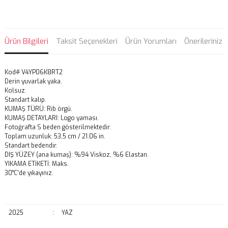
Ürün Bilgileri
Taksit Seçenekleri
Ürün Yorumları
Önerileriniz
Kod# V4YP06K8RT2
Derin yuvarlak yaka.
Kolsuz.
Standart kalıp.
KUMAŞ TÜRÜ: Rib örgü.
KUMAŞ DETAYLARI: Logo yaması.
Fotoğrafta S beden gösterilmektedir.
Toplam uzunluk: 53,5 cm / 21.06 in.
Standart bedendir.
DIŞ YÜZEY (ana kumaş): %94 Viskoz, %6 Elastan.
YIKAMA ETİKETİ: Maks.
30°C’de yıkayınız.
2025
:
YAZ