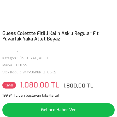
Guess Colettte Fitilli Kalın Askılı Regular Fit
Yuvarlak Yaka Atlet Beyaz
Kategori
ÜST GİYİM
,
ATLET
Marka
GUESS
Stok Kodu
V4YP06K8RT2_G6K5
1.080,00 TL
1.800,00 TL
%40
199,94 TL den başlayan taksitlerle!
Gelince Haber Ver