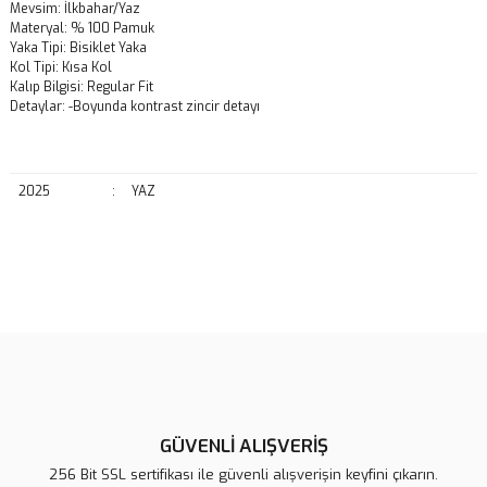
Mevsim: İlkbahar/Yaz
Materyal: % 100 Pamuk
Yaka Tipi: Bisiklet Yaka
Kol Tipi: Kısa Kol
Kalıp Bilgisi: Regular Fit
Detaylar: -Boyunda kontrast zincir detayı
2025
:
YAZ
Bu ürünün fiyat bilgisi, resim, ürün açıklamalarında ve diğer
konularda yetersiz gördüğünüz noktaları öneri formunu kullanarak
Bu ürüne ilk yorumu siz yapın!
tarafımıza iletebilirsiniz.
Görüş ve önerileriniz için teşekkür ederiz.
Yorum Yaz
Ürün resmi kalitesiz, bozuk veya görüntülenemiyor.
Ürün açıklamasında eksik bilgiler bulunuyor.
GÜVENLİ ALIŞVERİŞ
Ürün bilgilerinde hatalar bulunuyor.
256 Bit SSL sertifikası ile güvenli alışverişin keyfini çıkarın.