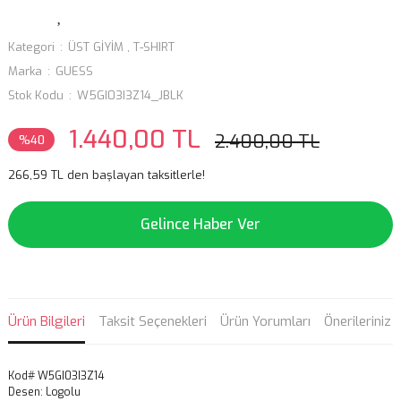
Kategori
ÜST GİYİM
,
T-SHIRT
Marka
GUESS
Stok Kodu
W5GI03I3Z14_JBLK
1.440,00 TL
2.400,00 TL
%40
266,59 TL den başlayan taksitlerle!
Gelince Haber Ver
Ürün Bilgileri
Taksit Seçenekleri
Ürün Yorumları
Önerileriniz
Kod# W5GI03I3Z14
Desen: Logolu