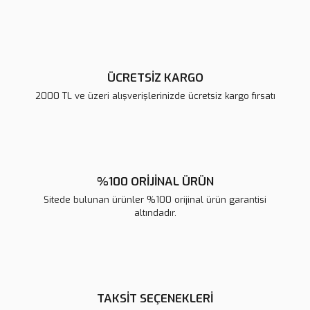
Ürün fiyatı diğer sitelerden daha pahalı.
Bu ürüne benzer farklı alternatifler olmalı.
ÜCRETSİZ KARGO
2000 TL ve üzeri alışverişlerinizde ücretsiz kargo fırsatı
Gönder
%100 ORİJİNAL ÜRÜN
Sitede bulunan ürünler %100 orijinal ürün garantisi
altındadır.
TAKSİT SEÇENEKLERİ