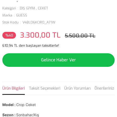
Kategori
DIŞ GİYİM
,
CEKET
Marka
GUESS
Stok Kodu
V4BL06KCIR0_A71W
3.300,00 TL
5.500,00 TL
%40
610,94 TL den başlayan taksitlerle!
Gelince Haber Ver
Ürün Bilgileri
Taksit Seçenekleri
Ürün Yorumları
Önerileriniz
Model :
Crop Ceket
Sezon :
Sonbahar/Kış