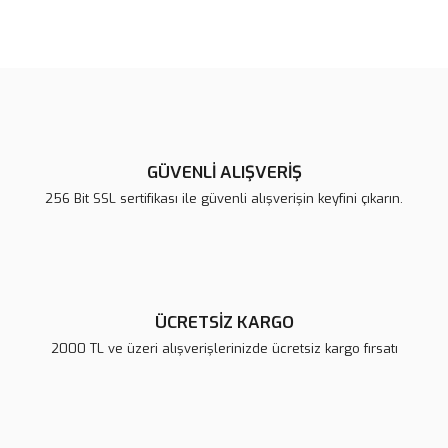
Bu ürünün fiyat bilgisi, resim, ürün açıklamalarında ve diğer
konularda yetersiz gördüğünüz noktaları öneri formunu kullanarak
Bu ürüne ilk yorumu siz yapın!
tarafımıza iletebilirsiniz.
Görüş ve önerileriniz için teşekkür ederiz.
Yorum Yaz
Ürün resmi kalitesiz, bozuk veya görüntülenemiyor.
Ürün açıklamasında eksik bilgiler bulunuyor.
GÜVENLİ ALIŞVERİŞ
Ürün bilgilerinde hatalar bulunuyor.
256 Bit SSL sertifikası ile güvenli alışverişin keyfini çıkarın.
Ürün fiyatı diğer sitelerden daha pahalı.
Bu ürüne benzer farklı alternatifler olmalı.
ÜCRETSİZ KARGO
2000 TL ve üzeri alışverişlerinizde ücretsiz kargo fırsatı
Gönder