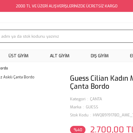
2000 TL VE ÜZERİ ALIŞVERİŞLERİNİZDE ÜCRETSİZ KARGO
ÜST GİYİM
ALT GİYİM
DIŞ GİYİM
E
Bordo
Guess Cilian Kadın 
Çanta Bordo
Kategori
ÇANTA
Marka
GUESS
Stok Kodu
HWQB9191780_AME_
2.700,00 T
%40