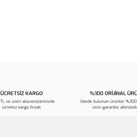
Bu ürünün fiyat bilgisi, resim, ü
noktaları öneri formunu kullanarak 
B
Görüş ve önerileriniz için teşekkür
Ürün resmi kalitesiz, bozuk veya
Ürün açıklamasında eksik bilgile
Ürün bilgilerinde hatalar bulunuy
Ürün fiyatı diğer sitelerden daha 
Bu ürüne benzer farklı alternatifl
ÜCRETSİZ KARGO
%100 ORİJİNAL ÜR
L ve üzeri alışverişlerinizde
Sitede bulunan ürünler %100 
ücretsiz kargo fırsatı
ürün garantisi altındadır