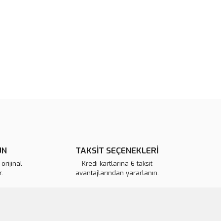
rün açıklamalarında ve diğer konularda yetersiz gördüğünüz
tarafımıza iletebilirsiniz.
u ürüne ilk yorumu siz yapın!
 ederiz.
 görüntülenemiyor.
Yorum Yaz
r bulunuyor.
or.
pahalı.
er olmalı.
ÜN
TAKSİT SEÇENEKLERİ
orijinal
Kredi kartlarına 6 taksit
.
avantajlarından yararlanın.
Gönder