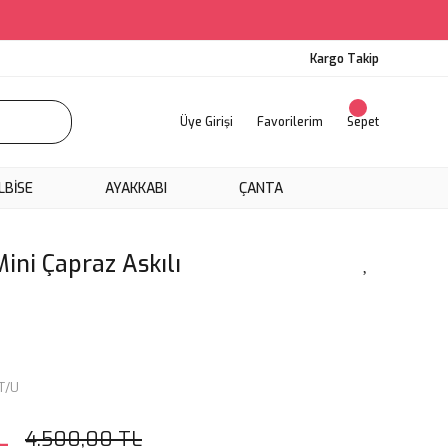
Kargo Takip
Üye Girişi
Favorilerim
Sepet
LBİSE
AYAKKABI
ÇANTA
Mini Çapraz Askılı
T/U
L
4.500,00 TL