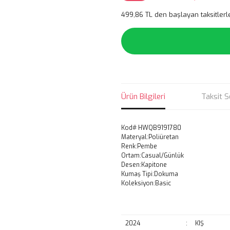
499,86 TL den başlayan taksitlerl
Ürün Bilgileri
Taksit S
Kod# HWQB9191780
Materyal:Poliüretan
Renk:Pembe
Ortam:Casual/Günlük
Desen:Kapitone
Kumaş Tipi:Dokuma
Koleksiyon:Basic
2024
:
KIŞ