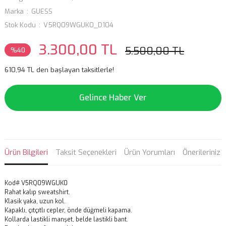
Marka
GUESS
Stok Kodu
V5RQ09WGUK0_D104
3.300,00 TL
5.500,00 TL
%40
610,94 TL den başlayan taksitlerle!
Gelince Haber Ver
Ürün Bilgileri
Taksit Seçenekleri
Ürün Yorumları
Önerileriniz
Kod# V5RQ09WGUK0
Rahat kalıp sweatshirt.
Klasik yaka, uzun kol.
Kapaklı, çıtçıtlı cepler, önde düğmeli kapama.
Kollarda lastikli manşet, belde lastikli bant.