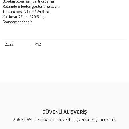
Boydan boya fermuarlı kapama.
Resimde S beden gösterilmektedir.
Toplam boy: 63 cm / 24,8 inç.
Kol boyu: 75 cm / 29,5 inç.
Standart bedendir.
2025
:
YAZ
Bu ürünün fiyat bilgisi, resim, ürün açıklamalarında ve diğer
konularda yetersiz gördüğünüz noktaları öneri formunu kullanarak
Bu ürüne ilk yorumu siz yapın!
tarafımıza iletebilirsiniz.
Görüş ve önerileriniz için teşekkür ederiz.
Yorum Yaz
Ürün resmi kalitesiz, bozuk veya görüntülenemiyor.
Ürün açıklamasında eksik bilgiler bulunuyor.
GÜVENLİ ALIŞVERİŞ
Ürün bilgilerinde hatalar bulunuyor.
256 Bit SSL sertifikası ile güvenli alışverişin keyfini çıkarın.
Ürün fiyatı diğer sitelerden daha pahalı.