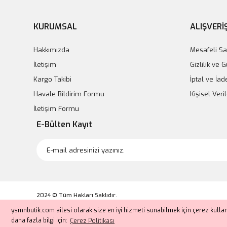
KURUMSAL
ALIŞVERİ
Hakkımızda
Mesafeli Sa
İletişim
Gizlilik ve 
Kargo Takibi
İptal ve İad
Havale Bildirim Formu
Kişisel Veril
İletişim Formu
E-Bülten Kayıt
2024 © Tüm Hakları Saklıdır.
Kredi kartı bilgileriniz 256bit SSL sertifikası ile korunmaktadır.
ysmnbutik.com ailesi olarak size en iyi hizmeti sunabilmek için çerez kull
daha fazla bilgi için:
Çerez Politikası