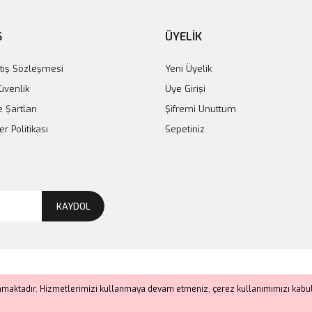
Ş
ÜYELİK
tış Sözleşmesi
Yeni Üyelik
Güvenlik
Üye Girişi
e Şartları
Şifremi Unuttum
er Politikası
Sepetiniz
KAYDOL
anmaktadır. Hizmetlerimizi kullanmaya devam etmeniz, çerez kullanımımızı kabul 
ile
ideasoft
e-