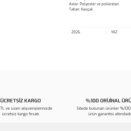
Astar: Polyester ve poliüretan.
Taban: Kauçuk.
2026
:
YAZ
Bu ürünün fiyat bilgisi, resim, ü
noktaları öneri formunu kullanarak 
B
Görüş ve önerileriniz için teşekkür
Ürün resmi kalitesiz, bozuk veya
Ürün açıklamasında eksik bilgile
ÜCRETSİZ KARGO
%100 ORİJİNAL ÜR
Ürün bilgilerinde hatalar bulunuy
L ve üzeri alışverişlerinizde
Ürün fiyatı diğer sitelerden daha 
Sitede bulunan ürünler %100 
ücretsiz kargo fırsatı
ürün garantisi altındadır
Bu ürüne benzer farklı alternatifl