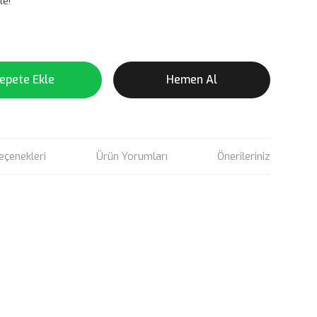
le!
epete Ekle
Hemen Al
eçenekleri
Ürün Yorumları
Önerileriniz