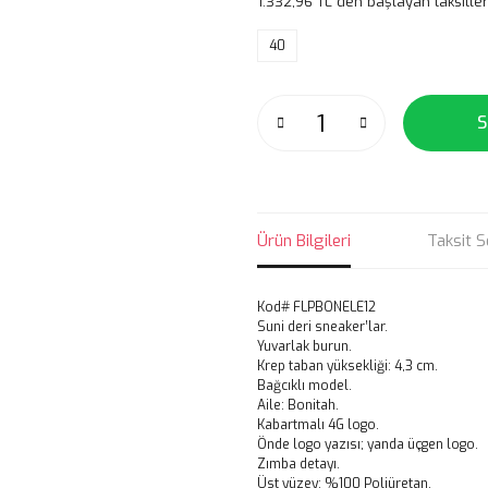
1.332,96 TL den başlayan taksitler
40
S
Ürün Bilgileri
Taksit S
Kod# FLPBONELE12
Suni deri sneaker’lar.
Yuvarlak burun.
Krep taban yüksekliği: 4,3 cm.
Bağcıklı model.
Aile: Bonitah.
Kabartmalı 4G logo.
Önde logo yazısı; yanda üçgen logo.
Zımba detayı.
Üst yüzey: %100 Poliüretan.