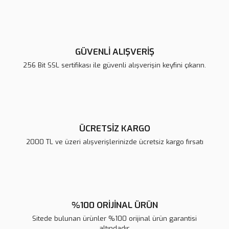
Görüş ve önerileriniz için teşekkür ederiz.
Yorum Yaz
Ürün resmi kalitesiz, bozuk veya görüntülenemiyor.
Ürün açıklamasında eksik bilgiler bulunuyor.
GÜVENLİ ALIŞVERİŞ
Ürün bilgilerinde hatalar bulunuyor.
256 Bit SSL sertifikası ile güvenli alışverişin keyfini çıkarın.
Ürün fiyatı diğer sitelerden daha pahalı.
Bu ürüne benzer farklı alternatifler olmalı.
ÜCRETSİZ KARGO
2000 TL ve üzeri alışverişlerinizde ücretsiz kargo fırsatı
Gönder
%100 ORİJİNAL ÜRÜN
Sitede bulunan ürünler %100 orijinal ürün garantisi
altındadır.