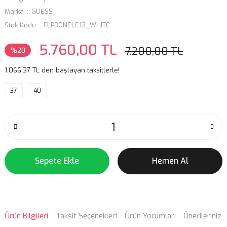
Marka
GUESS
Stok Kodu
FLPBONELE12_WHITE
5.760,00 TL
7.200,00 TL
%20
1.066,37 TL den başlayan taksitlerle!
37
40
Sepete Ekle
Hemen Al
Ürün Bilgileri
Taksit Seçenekleri
Ürün Yorumları
Önerileriniz