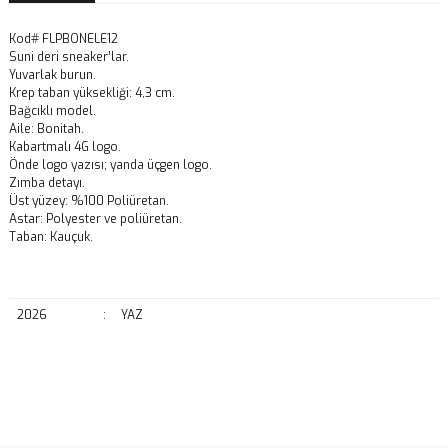
Kod# FLPBONELE12
Suni deri sneaker’lar.
Yuvarlak burun.
Krep taban yüksekliği: 4,3 cm.
Bağcıklı model.
Aile: Bonitah.
Kabartmalı 4G logo.
Önde logo yazısı; yanda üçgen logo.
Zımba detayı.
Üst yüzey: %100 Poliüretan.
Astar: Polyester ve poliüretan.
Taban: Kauçuk.
2026
:
YAZ
Bu ürünün fiyat bilgisi, resim, ürün açıklamalarında ve diğer
konularda yetersiz gördüğünüz noktaları öneri formunu kullanarak
Bu ürüne ilk yorumu siz yapın!
tarafımıza iletebilirsiniz.