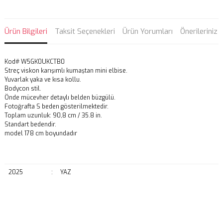
Ürün Bilgileri
Taksit Seçenekleri
Ürün Yorumları
Önerileriniz
Kod# W5GK0UKCTB0
Streç viskon karışımlı kumaştan mini elbise.
Yuvarlak yaka ve kısa kollu.
Bodycon stil.
Önde mücevher detaylı belden büzgülü.
Fotoğrafta S beden gösterilmektedir.
Toplam uzunluk: 90,8 cm / 35.8 in.
Standart bedendir.
model 178 cm boyundadır
2025
:
YAZ
Bu ürünün fiyat bilgisi, resim, ürün açıklamalarında ve diğer