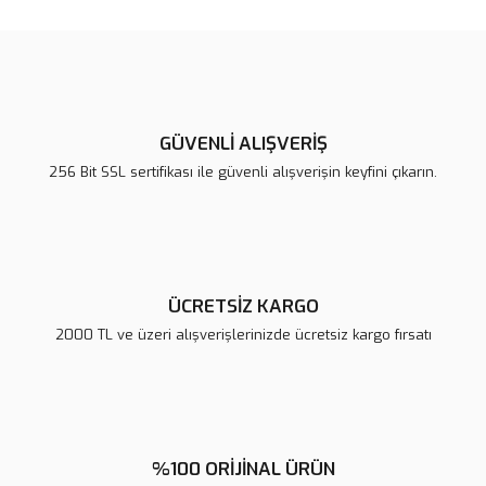
konularda yetersiz gördüğünüz noktaları öneri formunu kullanarak
Bu ürüne ilk yorumu siz yapın!
tarafımıza iletebilirsiniz.
Görüş ve önerileriniz için teşekkür ederiz.
Yorum Yaz
Ürün resmi kalitesiz, bozuk veya görüntülenemiyor.
Ürün açıklamasında eksik bilgiler bulunuyor.
GÜVENLİ ALIŞVERİŞ
Ürün bilgilerinde hatalar bulunuyor.
256 Bit SSL sertifikası ile güvenli alışverişin keyfini çıkarın.
Ürün fiyatı diğer sitelerden daha pahalı.
Bu ürüne benzer farklı alternatifler olmalı.
ÜCRETSİZ KARGO
2000 TL ve üzeri alışverişlerinizde ücretsiz kargo fırsatı
Gönder
%100 ORİJİNAL ÜRÜN