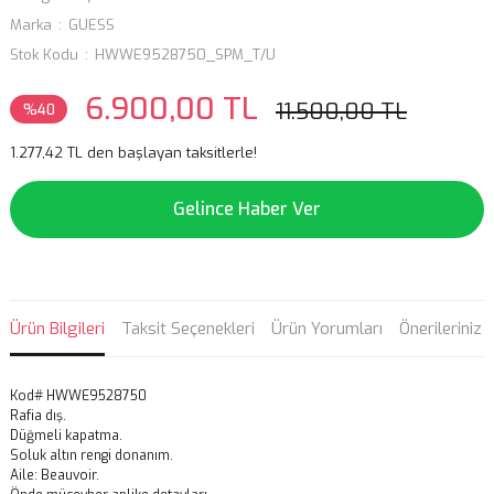
Marka
GUESS
Stok Kodu
HWWE9528750_SPM_T/U
6.900,00 TL
11.500,00 TL
%40
1.277,42 TL den başlayan taksitlerle!
Gelince Haber Ver
Ürün Bilgileri
Taksit Seçenekleri
Ürün Yorumları
Önerileriniz
Kod# HWWE9528750
Rafia dış.
Düğmeli kapatma.
Soluk altın rengi donanım.
Aile: Beauvoir.