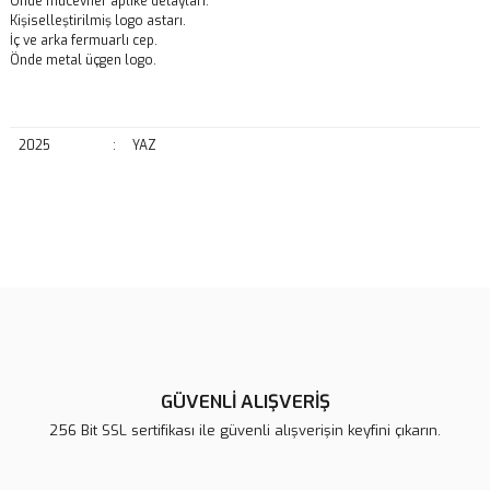
Önde mücevher aplike detayları.
Kişiselleştirilmiş logo astarı.
İç ve arka fermuarlı cep.
Önde metal üçgen logo.
2025
:
YAZ
Bu ürünün fiyat bilgisi, resim, ürün açıklamalarında ve diğer
konularda yetersiz gördüğünüz noktaları öneri formunu kullanarak
Bu ürüne ilk yorumu siz yapın!
tarafımıza iletebilirsiniz.
Görüş ve önerileriniz için teşekkür ederiz.
Yorum Yaz
Ürün resmi kalitesiz, bozuk veya görüntülenemiyor.
Ürün açıklamasında eksik bilgiler bulunuyor.
GÜVENLİ ALIŞVERİŞ
Ürün bilgilerinde hatalar bulunuyor.
256 Bit SSL sertifikası ile güvenli alışverişin keyfini çıkarın.
Ürün fiyatı diğer sitelerden daha pahalı.
Bu ürüne benzer farklı alternatifler olmalı.