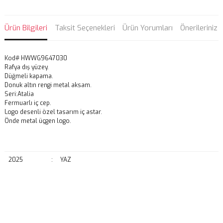
Ürün Bilgileri
Taksit Seçenekleri
Ürün Yorumları
Önerileriniz
Kod# HWWG9647030
Rafya dış yüzey.
Düğmeli kapama.
Donuk altın rengi metal aksam.
Seri:Atalia
Fermuarlı iç cep.
Logo desenli özel tasarım iç astar.
Önde metal üçgen logo.
2025
:
YAZ
Bu ürünün fiyat bilgisi, resim, ürün açıklamalarında ve diğer
konularda yetersiz gördüğünüz noktaları öneri formunu kullanarak
Bu ürüne ilk yorumu siz yapın!
tarafımıza iletebilirsiniz.