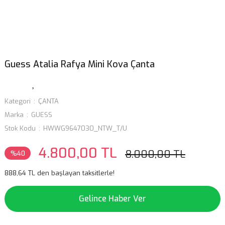
Guess Atalia Rafya Mini Kova Çanta
Kategori
ÇANTA
Marka
GUESS
Stok Kodu
HWWG9647030_NTW_T/U
4.800,00 TL
8.000,00 TL
%40
888,64 TL den başlayan taksitlerle!
Gelince Haber Ver