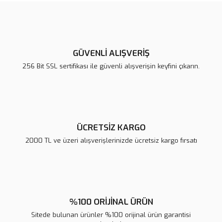
Görüş ve önerileriniz için teşekkür ederiz.
Yorum Yaz
Ürün resmi kalitesiz, bozuk veya görüntülenemiyor.
Ürün açıklamasında eksik bilgiler bulunuyor.
GÜVENLİ ALIŞVERİŞ
Ürün bilgilerinde hatalar bulunuyor.
256 Bit SSL sertifikası ile güvenli alışverişin keyfini çıkarın.
Ürün fiyatı diğer sitelerden daha pahalı.
Bu ürüne benzer farklı alternatifler olmalı.
ÜCRETSİZ KARGO
2000 TL ve üzeri alışverişlerinizde ücretsiz kargo fırsatı
Gönder
%100 ORİJİNAL ÜRÜN
Sitede bulunan ürünler %100 orijinal ürün garantisi