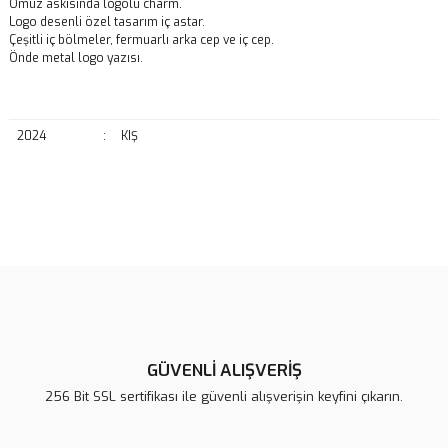
Omuz askısında logolu charm.
Logo desenli özel tasarım iç astar.
Çeşitli iç bölmeler, fermuarlı arka cep ve iç cep.
Önde metal logo yazısı.
2024
:
KIŞ
Bu ürünün fiyat bilgisi, resim, ürün açıklamalarında ve diğer
konularda yetersiz gördüğünüz noktaları öneri formunu kullanarak
Bu ürüne ilk yorumu siz yapın!
tarafımıza iletebilirsiniz.
Görüş ve önerileriniz için teşekkür ederiz.
Yorum Yaz
Ürün resmi kalitesiz, bozuk veya görüntülenemiyor.
Ürün açıklamasında eksik bilgiler bulunuyor.
GÜVENLİ ALIŞVERİŞ
Ürün bilgilerinde hatalar bulunuyor.
256 Bit SSL sertifikası ile güvenli alışverişin keyfini çıkarın.
Ürün fiyatı diğer sitelerden daha pahalı.
Bu ürüne benzer farklı alternatifler olmalı.