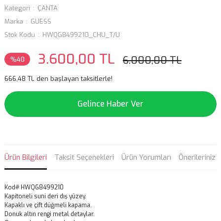
Kategori
ÇANTA
Marka
GUESS
Stok Kodu
HWQG8499210_CHU_T/U
3.600,00 TL
6.000,00 TL
%40
666,48 TL den başlayan taksitlerle!
Gelince Haber Ver
Ürün Bilgileri
Taksit Seçenekleri
Ürün Yorumları
Önerileriniz
Kod# HWQG8499210
Kapitoneli suni deri dış yüzey.
Kapaklı ve çift düğmeli kapama.
Donuk altın rengi metal detaylar.