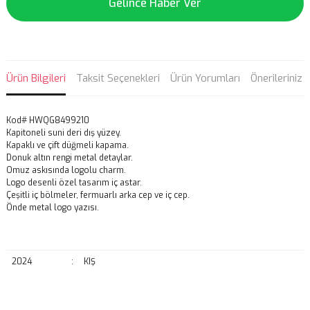
Gelince Haber Ver
Ürün Bilgileri
Taksit Seçenekleri
Ürün Yorumları
Önerileriniz
Kod# HWQG8499210
Kapitoneli suni deri dış yüzey.
Kapaklı ve çift düğmeli kapama.
Donuk altın rengi metal detaylar.
Omuz askısında logolu charm.
Logo desenli özel tasarım iç astar.
Çeşitli iç bölmeler, fermuarlı arka cep ve iç cep.
Önde metal logo yazısı.
2024
:
KIŞ