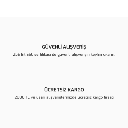
Bu ürünün fiyat bilgisi, resim, ürün açıklamalarında ve diğer
konularda yetersiz gördüğünüz noktaları öneri formunu kullanarak
Bu ürüne ilk yorumu siz yapın!
tarafımıza iletebilirsiniz.
Görüş ve önerileriniz için teşekkür ederiz.
Yorum Yaz
Ürün resmi kalitesiz, bozuk veya görüntülenemiyor.
Ürün açıklamasında eksik bilgiler bulunuyor.
GÜVENLİ ALIŞVERİŞ
Ürün bilgilerinde hatalar bulunuyor.
256 Bit SSL sertifikası ile güvenli alışverişin keyfini çıkarın.
Ürün fiyatı diğer sitelerden daha pahalı.
Bu ürüne benzer farklı alternatifler olmalı.
ÜCRETSİZ KARGO
2000 TL ve üzeri alışverişlerinizde ücretsiz kargo fırsatı
Gönder