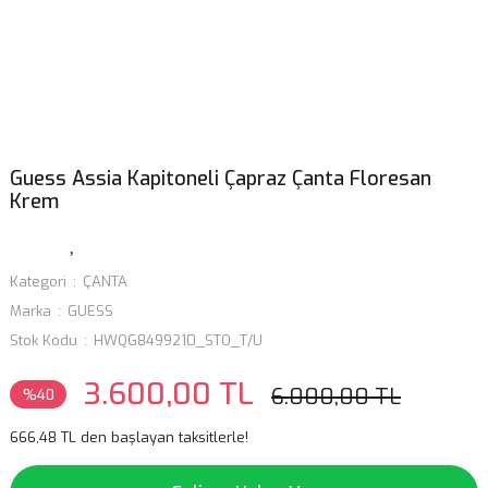
Guess Assia Kapitoneli Çapraz Çanta Floresan
Krem
Kategori
ÇANTA
Marka
GUESS
Stok Kodu
HWQG8499210_STO_T/U
3.600,00 TL
6.000,00 TL
%40
666,48 TL den başlayan taksitlerle!