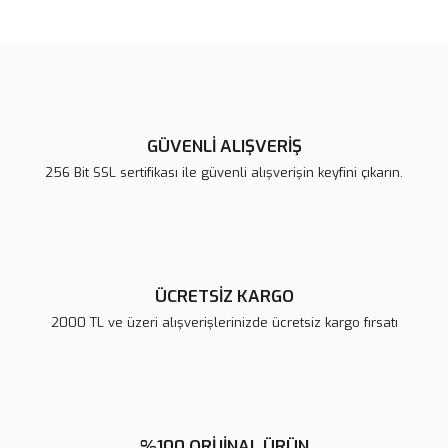
konularda yetersiz gördüğünüz noktaları öneri formunu kullanarak
Bu ürüne ilk yorumu siz yapın!
tarafımıza iletebilirsiniz.
Görüş ve önerileriniz için teşekkür ederiz.
Yorum Yaz
Ürün resmi kalitesiz, bozuk veya görüntülenemiyor.
Ürün açıklamasında eksik bilgiler bulunuyor.
GÜVENLİ ALIŞVERİŞ
Ürün bilgilerinde hatalar bulunuyor.
256 Bit SSL sertifikası ile güvenli alışverişin keyfini çıkarın.
Ürün fiyatı diğer sitelerden daha pahalı.
Bu ürüne benzer farklı alternatifler olmalı.
ÜCRETSİZ KARGO
2000 TL ve üzeri alışverişlerinizde ücretsiz kargo fırsatı
Gönder
%100 ORİJİNAL ÜRÜN