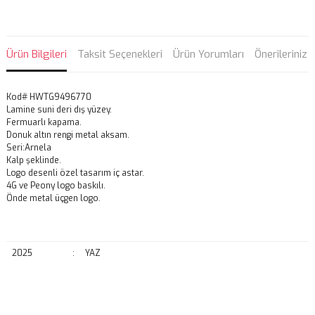
Ürün Bilgileri
Taksit Seçenekleri
Ürün Yorumları
Önerileriniz
Kod# HWTG9496770
Lamine suni deri dış yüzey.
Fermuarlı kapama.
Donuk altın rengi metal aksam.
Seri:Arnela
Kalp şeklinde.
Logo desenli özel tasarım iç astar.
4G ve Peony logo baskılı.
Önde metal üçgen logo.
2025
:
YAZ
Bu ürünün fiyat bilgisi, resim, ürün açıklamalarında ve diğer