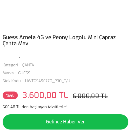
Guess Arnela 4G ve Peony Logolu Mini Çapraz
Çanta Mavi
Kategori
ÇANTA
Marka
GUESS
Stok Kodu
HWTG9496770_PBO_T/U
3.600,00 TL
6.000,00 TL
%40
666,48 TL den başlayan taksitlerle!
Gelince Haber Ver