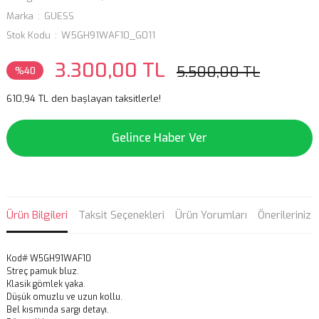
Marka
GUESS
Stok Kodu
W5GH91WAF10_G011
3.300,00 TL
5.500,00 TL
%40
610,94 TL den başlayan taksitlerle!
Gelince Haber Ver
Ürün Bilgileri
Taksit Seçenekleri
Ürün Yorumları
Önerileriniz
Kod# W5GH91WAF10
Streç pamuk bluz.
Klasik gömlek yaka.
Düşük omuzlu ve uzun kollu.
Bel kısmında sargı detayı.