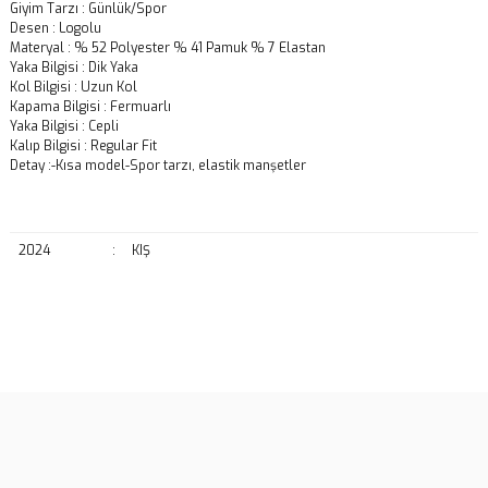
Giyim Tarzı : Günlük/Spor
Desen : Logolu
Materyal : % 52 Polyester % 41 Pamuk % 7 Elastan
Yaka Bilgisi : Dik Yaka
Kol Bilgisi : Uzun Kol
Kapama Bilgisi : Fermuarlı
Yaka Bilgisi : Cepli
Kalıp Bilgisi : Regular Fit
Detay :-Kısa model-Spor tarzı, elastik manşetler
2024
:
KIŞ
Bu ürünün fiyat bilgisi, resim, ürün açıklamalarında ve diğer
konularda yetersiz gördüğünüz noktaları öneri formunu kullanarak
Bu ürüne ilk yorumu siz yapın!
tarafımıza iletebilirsiniz.
Görüş ve önerileriniz için teşekkür ederiz.
Yorum Yaz
Ürün resmi kalitesiz, bozuk veya görüntülenemiyor.