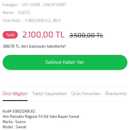
Kategori
ÜST GİYİM
,
SWEATSHIRT
Marka
GUESS
Stok Kodu
V3BQ12KBCK2_JBLK
2.100,00 TL
3.500,00 TL
%40
388,78 TL den başlayan taksitlerle!
Gelince Haber Ver
Ürün Bilgileri
Taksit Seçenekleri
Ürün Yorumları
Önerileriniz
Kod# V3BQ12KBCK2
Ann Pamuklu Regular Fit Dik Yaka Bayan Sweat
Marka : Guess
Model : Sweat