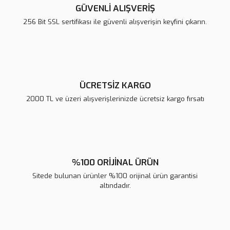
Ürün açıklamasında eksik bilgiler bulunuyor.
GÜVENLİ ALIŞVERİŞ
Ürün bilgilerinde hatalar bulunuyor.
256 Bit SSL sertifikası ile güvenli alışverişin keyfini çıkarın.
Ürün fiyatı diğer sitelerden daha pahalı.
Bu ürüne benzer farklı alternatifler olmalı.
ÜCRETSİZ KARGO
2000 TL ve üzeri alışverişlerinizde ücretsiz kargo fırsatı
Gönder
%100 ORİJİNAL ÜRÜN
Sitede bulunan ürünler %100 orijinal ürün garantisi
altındadır.