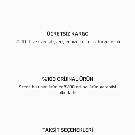
Ürün fiyatı diğer sitelerden daha pahalı.
Bu ürüne benzer farklı alternatifler olmalı.
ÜCRETSİZ KARGO
2000 TL ve üzeri alışverişlerinizde ücretsiz kargo fırsatı
Gönder
%100 ORİJİNAL ÜRÜN
Sitede bulunan ürünler %100 orijinal ürün garantisi
altındadır.
TAKSİT SEÇENEKLERİ