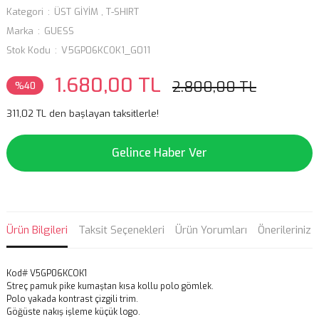
Kategori
ÜST GİYİM
,
T-SHIRT
Marka
GUESS
Stok Kodu
V5GP06KCOK1_G011
1.680,00 TL
2.800,00 TL
%40
311,02 TL den başlayan taksitlerle!
Gelince Haber Ver
Ürün Bilgileri
Taksit Seçenekleri
Ürün Yorumları
Önerileriniz
Kod# V5GP06KCOK1
Streç pamuk pike kumaştan kısa kollu polo gömlek.
Polo yakada kontrast çizgili trim.
Göğüste nakış işleme küçük logo.