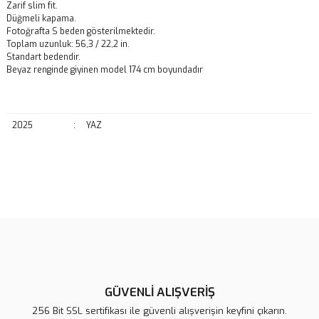
Zarif slim fit.
Düğmeli kapama.
Fotoğrafta S beden gösterilmektedir.
Toplam uzunluk: 56,3 / 22,2 in.
Standart bedendir.
Beyaz renginde giyinen model 174 cm boyundadır
2025
:
YAZ
Bu ürünün fiyat bilgisi, resim, ürün açıklamalarında ve diğer
konularda yetersiz gördüğünüz noktaları öneri formunu kullanarak
Bu ürüne ilk yorumu siz yapın!
tarafımıza iletebilirsiniz.
Görüş ve önerileriniz için teşekkür ederiz.
Yorum Yaz
Ürün resmi kalitesiz, bozuk veya görüntülenemiyor.
Ürün açıklamasında eksik bilgiler bulunuyor.
GÜVENLİ ALIŞVERİŞ
Ürün bilgilerinde hatalar bulunuyor.
256 Bit SSL sertifikası ile güvenli alışverişin keyfini çıkarın.